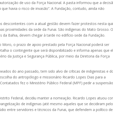
 autorização de uso da Força Nacional. A pasta informou que a decis
á que havia o risco de invasão”. A Fundação, contudo, ainda não
as descontentes com a atual gestão devem fazer protestos nesta qui
o nas proximidades da sede da Funai. São indígenas do Mato Grosso. 
s da Bahia, devem chegar à tarde no edifício-sede da Fundação.
io Moro, o prazo de apoio prestado pela Força Nacional poderá ser
alha o contingente que será disponibilizado e informa apenas que e
rio da Justiça e Segurança Pública, por meio da Diretoria da Força
ados do ano passado, tem sido alvo de críticas de indigenistas e d
escolha do antropólogo e missionário Ricardo Lopes Dias para a
ontatados fez o Ministério Público Federal (MPF) pedir a suspensã
do Distrito Federal, decidiu manter a nomeação. Ricardo Lopes atuou c
angelização de indígenas (até mesmo aqueles que se decidiram pel
dio entre servidores e técnicos da Funai, que defendem a político de