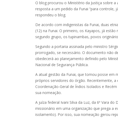
O blog procurou o Ministério da Justiça sobre a
resposta a um pedido da Funai “para controle, j
respondeu o blog.
De acordo com indigenistas da Funai, duas etni
(12) na Funai. O primeiro, os Kayapos, já estã
segundo grupo, os tupinambas, povos originário
Segundo a portaria assinada pelo ministro Sérg
prorrogado, se necessário. O documento não det
obedecerá ao planejamento definido pelo Ministé
Nacional de Segurança Pública.
A atual gestão da Funai, que tomou posse em me
próprios servidores do órgão. Recentemente, a 
Coordenação-Geral de Índios Isolados e Recém C
sua nomeação.
A juíza federal Ivani Silva da Luz, da 6ª Vara 
missionário em uma organização que prega a ev
isolamento). Por isso, sua nomeação gerou repú