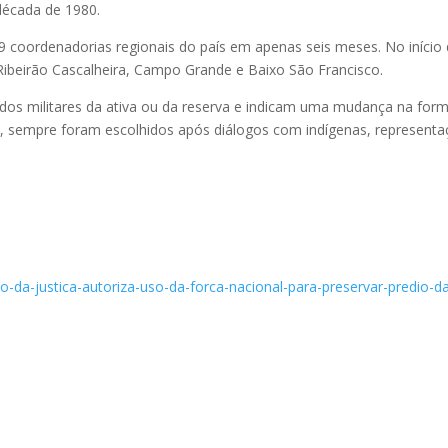
década de 1980.
coordenadorias regionais do país em apenas seis meses. No início
Ribeirão Cascalheira, Campo Grande e Baixo São Francisco.
os militares da ativa ou da reserva e indicam uma mudança na for
, sempre foram escolhidos após diálogos com indígenas, represent
io-da-justica-autoriza-uso-da-forca-nacional-para-preservar-predio-d