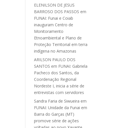
ELENILSON DE JESUS
BARROSO DOS PASSOS
em
FUNAI: Funai e Coiab
inauguram Centro de
Monitoramento
Etnoambiental e Plano de
Proteção Territorial em terra
indígena no Amazonas
ARILSON PAULO DOS
SANTOS
em
FUNAI: Gabriela
Pacheco dos Santos, da
Coordenação Regional
Nordeste I, inicia a série de
entrevistas com servidores
Sandra Faria de Siwueira
em
FUNAI: Unidade da Funai em
Barra do Garças (MT)
promove série de ações
voltadas ao povo Xavante