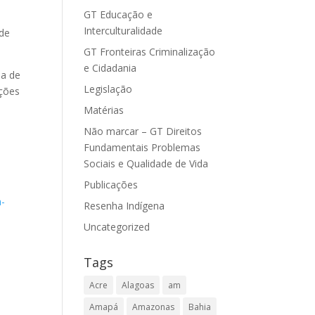
GT Educação e
Interculturalidade
 de
GT Fronteiras Criminalização
e Cidadania
ma de
Legislação
ações
Matérias
Não marcar – GT Direitos
Fundamentais Problemas
Sociais e Qualidade de Vida
Publicações
a-
Resenha Indígena
Uncategorized
Tags
Acre
Alagoas
am
Amapá
Amazonas
Bahia