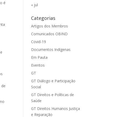
ão é
« jul
Categorias
nta
Artigos dos Membros
O
Comunicados OBIND
Covid-19
Documentos Indígenas
le
Em Pauta
Eventos
GT
os
GT Diálogo e Participação
o de
Social
GT Direitos e Políticas de
Saúde
omo
o
GT Direitos Humanos Justiça
e Reparação