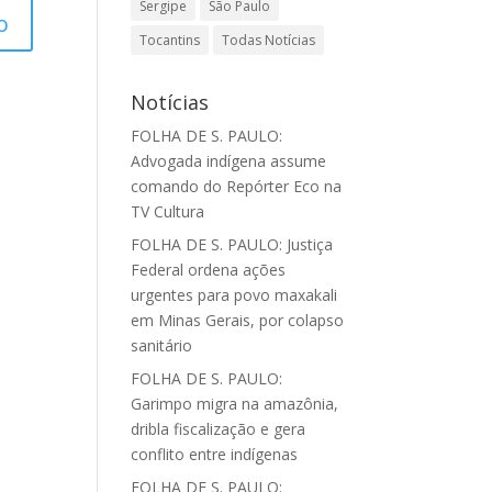
Sergipe
São Paulo
Tocantins
Todas Notícias
Notícias
FOLHA DE S. PAULO:
Advogada indígena assume
comando do Repórter Eco na
TV Cultura
FOLHA DE S. PAULO: Justiça
Federal ordena ações
urgentes para povo maxakali
em Minas Gerais, por colapso
sanitário
FOLHA DE S. PAULO:
Garimpo migra na amazônia,
dribla fiscalização e gera
conflito entre indígenas
FOLHA DE S. PAULO: