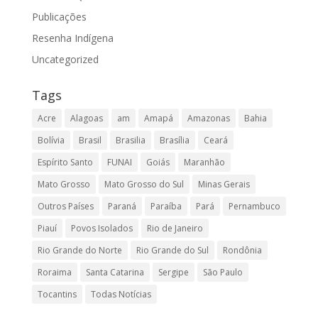
Publicações
Resenha Indígena
Uncategorized
Tags
Acre
Alagoas
am
Amapá
Amazonas
Bahia
Bolívia
Brasil
Brasilia
Brasília
Ceará
Espírito Santo
FUNAI
Goiás
Maranhão
Mato Grosso
Mato Grosso do Sul
Minas Gerais
Outros Países
Paraná
Paraíba
Pará
Pernambuco
Piauí
Povos Isolados
Rio de Janeiro
Rio Grande do Norte
Rio Grande do Sul
Rondônia
Roraima
Santa Catarina
Sergipe
São Paulo
Tocantins
Todas Notícias