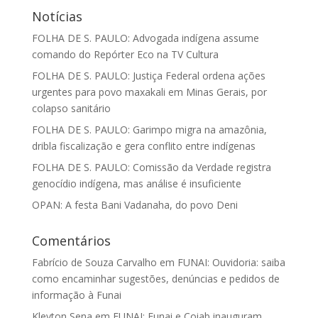
Notícias
FOLHA DE S. PAULO: Advogada indígena assume
comando do Repórter Eco na TV Cultura
FOLHA DE S. PAULO: Justiça Federal ordena ações
urgentes para povo maxakali em Minas Gerais, por
colapso sanitário
FOLHA DE S. PAULO: Garimpo migra na amazônia,
dribla fiscalização e gera conflito entre indígenas
FOLHA DE S. PAULO: Comissão da Verdade registra
genocídio indígena, mas análise é insuficiente
OPAN: A festa Bani Vadanaha, do povo Deni
Comentários
Fabrício de Souza Carvalho
em
FUNAI: Ouvidoria: saiba
como encaminhar sugestões, denúncias e pedidos de
informação à Funai
Kleyton Sena
em
FUNAI: Funai e Coiab inauguram