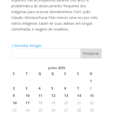
Inquérito civil acompanhou durante três anos a
problemática de deslocamento frequente dos
indígenas para acessar atendimentos Foto: João
Claudio Moreira/Funai Pelo menos uma vez por mês
vários indígenas saíam de suas aldeias em longas
caminhadas e viagens de voadeira...
« Entradas Antigas
junho 2025
S
T
Q
Q
S
S
D
1
2
3
4
5
6
7
8
9
10
11
12
13
14
15
16
17
18
19
20
21
22
23
24
25
26
27
28
29