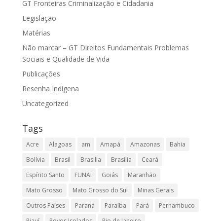
GT Fronteiras Criminalização e Cidadania
Legislação
Matérias
Não marcar – GT Direitos Fundamentais Problemas
Sociais e Qualidade de Vida
Publicações
Resenha Indígena
Uncategorized
Tags
Acre
Alagoas
am
Amapá
Amazonas
Bahia
Bolívia
Brasil
Brasilia
Brasília
Ceará
Espírito Santo
FUNAI
Goiás
Maranhão
Mato Grosso
Mato Grosso do Sul
Minas Gerais
Outros Países
Paraná
Paraíba
Pará
Pernambuco
Piauí
Povos Isolados
Rio de Janeiro