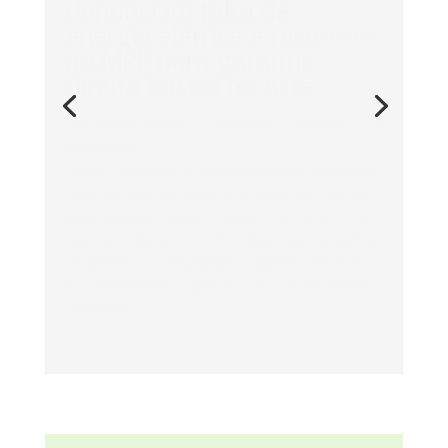
ao MPF para garantir
direito básico no Acre
por
Monitoramento
|
31/07/2026
|
Matérias
| 0
comentários
Povos Jaminawa e Jaminawa-Arara denunciam
falta de energia elétrica e recorrem ao MPF
para garantir direito básico no Acre. Foto:
Marcia Oliveira | Cimi Regional Amazônia
Ocidental As comunidades seguem sem acesso
à eletricidade, apesar de levantamentos
realizados...
Leia Mais