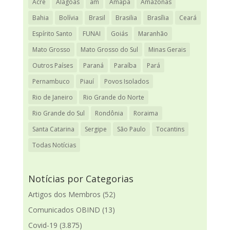
Acre
Alagoas
am
Amapá
Amazonas
Bahia
Bolívia
Brasil
Brasilia
Brasília
Ceará
Espírito Santo
FUNAI
Goiás
Maranhão
Mato Grosso
Mato Grosso do Sul
Minas Gerais
Outros Países
Paraná
Paraíba
Pará
Pernambuco
Piauí
Povos Isolados
Rio de Janeiro
Rio Grande do Norte
Rio Grande do Sul
Rondônia
Roraima
Santa Catarina
Sergipe
São Paulo
Tocantins
Todas Notícias
Notícias por Categorias
Artigos dos Membros
(52)
Comunicados OBIND
(13)
Covid-19
(3.875)