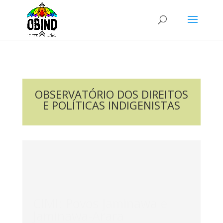
OBSERVATÓRIO DOS DIREITOS
E POLÍTICAS INDIGENISTAS
CIMI: Povos Jaminawa e
Jaminawa-Arara
denunciam falta de
energia elétrica e recorrem