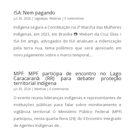
ISA: Nem pagando
jul 30, 2026
|
Legislação
,
Matérias
| 0 comentários
Indígena segura a Constituição na 3ª Marcha das Mulheres
Indígenas, em 2023, em Brasília 📷 Webert da Cruz Elias /
ISA Em artigo, advogados do ISA analisam a indenização
pela terra nua, tema polêmico que será apreciado em
novo julgamento sobre o marco temporal,...
MPF: MPF participa de encontro no Lago
Caracaranã (RR) para debater proteção
territorial indígena
jul 30, 2026
|
Matérias
| 0 comentários
O evento reuniu lideranças indígenas e representantes de
instituições públicas para falar sobre monitoramento e
vigilância territorial O Ministério Público Federal (MPF)
participou, nesta quarta-feira (29), do II Encontro Integrado
de Agentes Indígenas de...