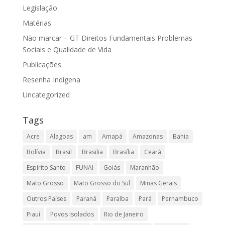
Legislação
Matérias
Não marcar – GT Direitos Fundamentais Problemas
Sociais e Qualidade de Vida
Publicações
Resenha Indígena
Uncategorized
Tags
Acre
Alagoas
am
Amapá
Amazonas
Bahia
Bolívia
Brasil
Brasilia
Brasília
Ceará
Espírito Santo
FUNAI
Goiás
Maranhão
Mato Grosso
Mato Grosso do Sul
Minas Gerais
Outros Países
Paraná
Paraíba
Pará
Pernambuco
Piauí
Povos Isolados
Rio de Janeiro