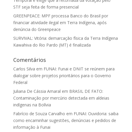
Temporal e exige que a retomada da votação pelo
STF seja feita de forma presencial
GREENPEACE: MPF processa Banco do Brasil por
financiar atividade ilegal em Terra Indígena, após
denúncia do Greenpeace
SURVIVAL: Vitória: demarcação física da Terra Indígena
Kawahiva do Rio Pardo (MT) é finalizada
Comentários
Carlos Silva
em
FUNAI: Funai e DNIT se reúnem para
dialogar sobre projetos prioritários para o Governo
Federal
Juliana De Cássia Amaral
em
BRASIL DE FATO:
Contaminação por mercúrio detectada em aldeias
indígenas na Bolívia
Fabrício de Souza Carvalho
em
FUNAI: Ouvidoria: saiba
como encaminhar sugestões, denúncias e pedidos de
informação à Funai