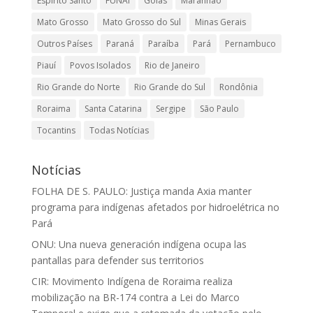
Espírito Santo
FUNAI
Goiás
Maranhão
Mato Grosso
Mato Grosso do Sul
Minas Gerais
Outros Países
Paraná
Paraíba
Pará
Pernambuco
Piauí
Povos Isolados
Rio de Janeiro
Rio Grande do Norte
Rio Grande do Sul
Rondônia
Roraima
Santa Catarina
Sergipe
São Paulo
Tocantins
Todas Notícias
Notícias
FOLHA DE S. PAULO: Justiça manda Axia manter
programa para indígenas afetados por hidroelétrica no
Pará
ONU: Una nueva generación indígena ocupa las
pantallas para defender sus territorios
CIR: Movimento Indígena de Roraima realiza
mobilização na BR-174 contra a Lei do Marco