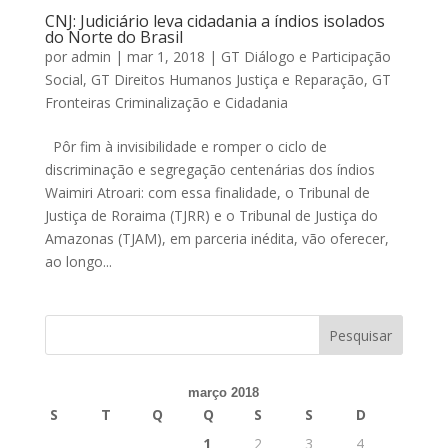
CNJ: Judiciário leva cidadania a índios isolados
do Norte do Brasil
por
admin
|
mar 1, 2018
|
GT Diálogo e Participação
Social
,
GT Direitos Humanos Justiça e Reparação
,
GT
Fronteiras Criminalização e Cidadania
Pôr fim à invisibilidade e romper o ciclo de
discriminação e segregação centenárias dos índios
Waimiri Atroari: com essa finalidade, o Tribunal de
Justiça de Roraima (TJRR) e o Tribunal de Justiça do
Amazonas (TJAM), em parceria inédita, vão oferecer,
ao longo...
março 2018
S
T
Q
Q
S
S
D
1
2
3
4