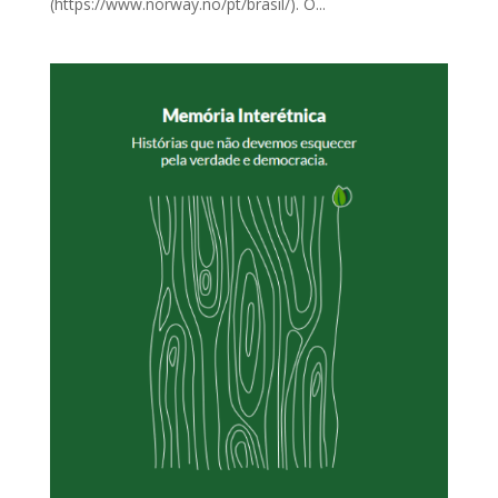
(https://www.norway.no/pt/brasil/). O...