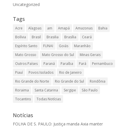
Uncategorized
Tags
Acre
Alagoas
am
Amapá
Amazonas
Bahia
Bolívia
Brasil
Brasilia
Brasília
Ceará
Espírito Santo
FUNAI
Goiás
Maranhão
Mato Grosso
Mato Grosso do Sul
Minas Gerais
Outros Países
Paraná
Paraíba
Pará
Pernambuco
Piauí
Povos Isolados
Rio de Janeiro
Rio Grande do Norte
Rio Grande do Sul
Rondônia
Roraima
Santa Catarina
Sergipe
São Paulo
Tocantins
Todas Notícias
Notícias
FOLHA DE S. PAULO: Justiça manda Axia manter