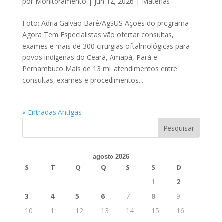
por
Monitoramento
|
jun 12, 2026
|
Matérias
Foto: Adriã Galvão Baré/AgSUS Ações do programa
Agora Tem Especialistas vão ofertar consultas,
exames e mais de 300 cirurgias oftalmológicas para
povos indígenas do Ceará, Amapá, Pará e
Pernambuco Mais de 13 mil atendimentos entre
consultas, exames e procedimentos...
« Entradas Antigas
agosto 2026
S
T
Q
Q
S
S
D
1
2
3
4
5
6
7
8
9
10
11
12
13
14
15
16