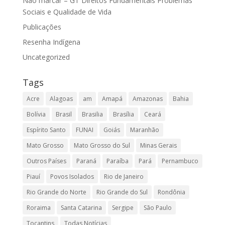
Não marcar – GT Direitos Fundamentais Problemas
Sociais e Qualidade de Vida
Publicações
Resenha Indígena
Uncategorized
Tags
Acre
Alagoas
am
Amapá
Amazonas
Bahia
Bolívia
Brasil
Brasilia
Brasília
Ceará
Espírito Santo
FUNAI
Goiás
Maranhão
Mato Grosso
Mato Grosso do Sul
Minas Gerais
Outros Países
Paraná
Paraíba
Pará
Pernambuco
Piauí
Povos Isolados
Rio de Janeiro
Rio Grande do Norte
Rio Grande do Sul
Rondônia
Roraima
Santa Catarina
Sergipe
São Paulo
Tocantins
Todas Notícias