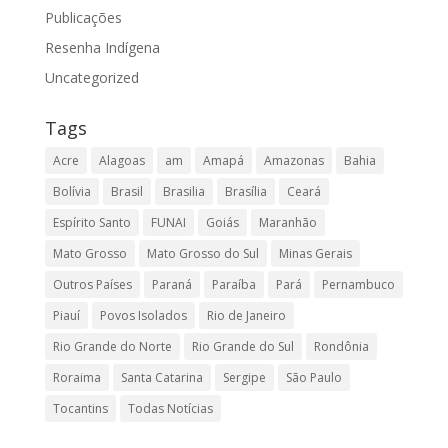
Publicações
Resenha Indígena
Uncategorized
Tags
Acre
Alagoas
am
Amapá
Amazonas
Bahia
Bolívia
Brasil
Brasilia
Brasília
Ceará
Espírito Santo
FUNAI
Goiás
Maranhão
Mato Grosso
Mato Grosso do Sul
Minas Gerais
Outros Países
Paraná
Paraíba
Pará
Pernambuco
Piauí
Povos Isolados
Rio de Janeiro
Rio Grande do Norte
Rio Grande do Sul
Rondônia
Roraima
Santa Catarina
Sergipe
São Paulo
Tocantins
Todas Notícias