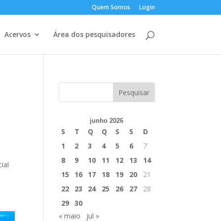
Quem Somos
Login
Acervos
Área dos pesquisadores
junho 2026
S
T
Q
Q
S
S
D
1
2
3
4
5
6
7
8
9
10
11
12
13
14
ial
15
16
17
18
19
20
21
22
23
24
25
26
27
28
29
30
« maio
jul »