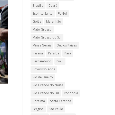
Brasília
Ceará
Espírito Santo
FUNAI
Goiás
Maranhão
Mato Grosso
Mato Grosso do Sul
Minas Gerais
Outros Países
Paraná
Paraíba
Pará
Pernambuco
Piauí
Povos Isolados
Rio de Janeiro
Rio Grande do Norte
Rio Grande do Sul
Rondônia
Roraima
Santa Catarina
Sergipe
São Paulo