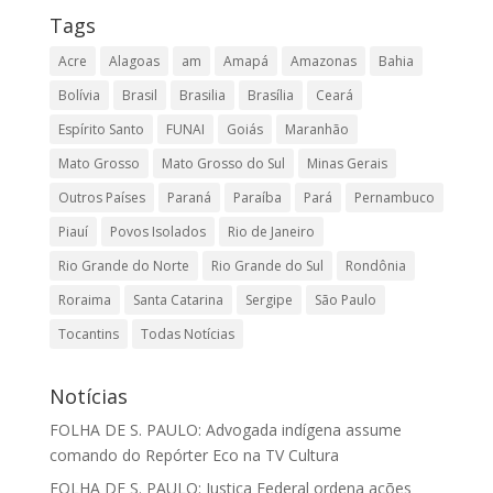
Tags
Acre
Alagoas
am
Amapá
Amazonas
Bahia
Bolívia
Brasil
Brasilia
Brasília
Ceará
Espírito Santo
FUNAI
Goiás
Maranhão
Mato Grosso
Mato Grosso do Sul
Minas Gerais
Outros Países
Paraná
Paraíba
Pará
Pernambuco
Piauí
Povos Isolados
Rio de Janeiro
Rio Grande do Norte
Rio Grande do Sul
Rondônia
Roraima
Santa Catarina
Sergipe
São Paulo
Tocantins
Todas Notícias
Notícias
FOLHA DE S. PAULO: Advogada indígena assume
comando do Repórter Eco na TV Cultura
FOLHA DE S. PAULO: Justiça Federal ordena ações