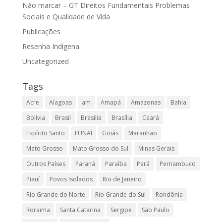
Não marcar – GT Direitos Fundamentais Problemas
Sociais e Qualidade de Vida
Publicações
Resenha Indígena
Uncategorized
Tags
Acre
Alagoas
am
Amapá
Amazonas
Bahia
Bolívia
Brasil
Brasilia
Brasília
Ceará
Espírito Santo
FUNAI
Goiás
Maranhão
Mato Grosso
Mato Grosso do Sul
Minas Gerais
Outros Países
Paraná
Paraíba
Pará
Pernambuco
Piauí
Povos Isolados
Rio de Janeiro
Rio Grande do Norte
Rio Grande do Sul
Rondônia
Roraima
Santa Catarina
Sergipe
São Paulo