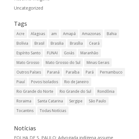
Uncategorized
Tags
Acre
Alagoas
am
Amapá
Amazonas
Bahia
Bolívia
Brasil
Brasilia
Brasília
Ceará
Espírito Santo
FUNAI
Goiás
Maranhão
Mato Grosso
Mato Grosso do Sul
Minas Gerais
Outros Países
Paraná
Paraíba
Pará
Pernambuco
Piauí
Povos Isolados
Rio de Janeiro
Rio Grande do Norte
Rio Grande do Sul
Rondônia
Roraima
Santa Catarina
Sergipe
São Paulo
Tocantins
Todas Notícias
Notícias
FOLHA DE S. PAULO: Advogada indígena assume