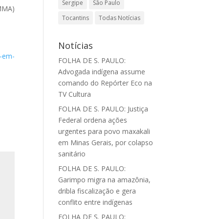
Sergipe
São Paulo
(MMA)
Tocantins
Todas Notícias
Notícias
l-em-
FOLHA DE S. PAULO:
Advogada indígena assume
comando do Repórter Eco na
TV Cultura
FOLHA DE S. PAULO: Justiça
Federal ordena ações
urgentes para povo maxakali
em Minas Gerais, por colapso
sanitário
FOLHA DE S. PAULO:
Garimpo migra na amazônia,
dribla fiscalização e gera
conflito entre indígenas
FOLHA DE S. PAULO: