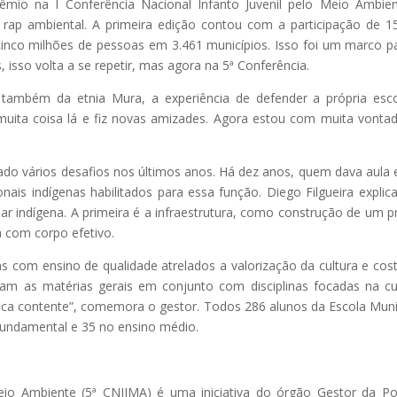
io na I Conferência Nacional Infanto Juvenil pelo Meio Ambien
p ambiental. A primeira edição contou com a participação de 1
cinco milhões de pessoas em 3.461 municípios. Isso foi um marco p
 isso volta a se repetir, mas agora na 5ª Conferência.
também da etnia Mura, a experiência de defender a própria esc
i muita coisa lá e fiz novas amizades. Agora estou com muita vonta
do vários desafios nos últimos anos. Há dez anos, quem dava aula
onais indígenas habilitados para essa função. Diego Filgueira explic
ar indígena. A primeira é a infraestrutura, como construção de um p
com corpo efetivo.
s com ensino de qualidade atrelados a valorização da cultura e co
nam as matérias gerais em conjunto com disciplinas focadas na cu
fica contente”, comemora o gestor. Todos 286 alunos da Escola Muni
fundamental e 35 no ensino médio.
eio Ambiente (5ª CNIJMA) é uma iniciativa do órgão Gestor da Pol