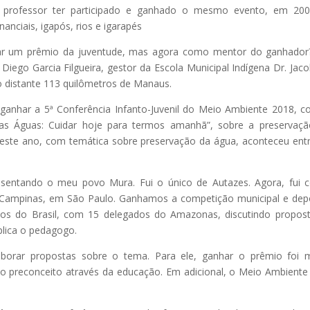
 professor ter participado e ganhado o mesmo evento, em 200
nciais, igapós, rios e igarapés
star um prêmio da juventude, mas agora como mentor do ganhador
go Garcia Filgueira, gestor da Escola Municipal Indígena Dr. Jaco
o distante 113 quilômetros de Manaus.
ganhar a 5ª Conferência Infanto-Juvenil do Meio Ambiente 2018, 
das Águas: Cuidar hoje para termos amanhã”, sobre a preservaç
 deste ano, com temática sobre preservação da água, aconteceu ent
resentando o meu povo Mura. Fui o único de Autazes. Agora, fui
Campinas, em São Paulo. Ganhamos a competição municipal e dep
os do Brasil, com 15 delegados do Amazonas, discutindo propos
plica o pedagogo.
aborar propostas sobre o tema. Para ele, ganhar o prêmio foi 
o preconceito através da educação. Em adicional, o Meio Ambiente