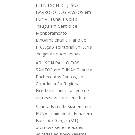
ELENILSON DE JESUS
BARROSO DOS PASSOS
em
FUNAI: Funai e Coiab
inauguram Centro de
Monitoramento
Etnoambiental e Plano de
Proteção Territorial em terra
indígena no Amazonas
ARILSON PAULO DOS
SANTOS
em
FUNAI: Gabriela
Pacheco dos Santos, da
Coordenação Regional
Nordeste I, inicia a série de
entrevistas com servidores
Sandra Faria de Siwueira
em
FUNAI: Unidade da Funai em
Barra do Garças (MT)
promove série de ações
voltadas ao povo Xavante