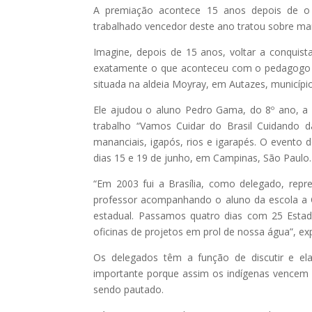
A premiação acontece 15 anos depois de o
trabalhado vencedor deste ano tratou sobre mana
Imagine, depois de 15 anos, voltar a conqui
exatamente o que aconteceu com o pedagogo Die
situada na aldeia Moyray, em Autazes, municípi
Ele ajudou o aluno Pedro Gama, do 8º ano, a 
trabalho “Vamos Cuidar do Brasil Cuidando 
mananciais, igapós, rios e igarapés. O evento
dias 15 e 19 de junho, em Campinas, São Paulo.
“Em 2003 fui a Brasília, como delegado, rep
professor acompanhando o aluno da escola a 
estadual. Passamos quatro dias com 25 Estad
oficinas de projetos em prol de nossa água”, ex
Os delegados têm a função de discutir e el
importante porque assim os indígenas vencem 
sendo pautado.