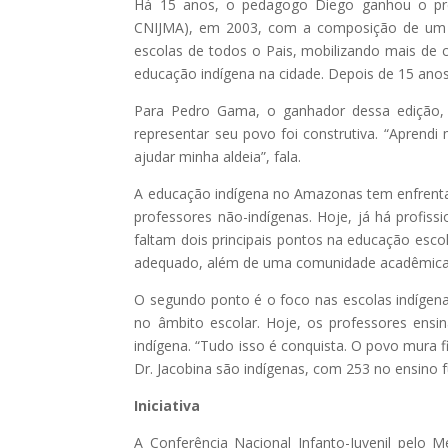
Há 15 anos, o pedagogo Diego ganhou o prêm
CNIJMA), em 2003, com a composição de um ra
escolas de todos o Pais, mobilizando mais de 
educação indígena na cidade. Depois de 15 anos,
Para Pedro Gama, o ganhador dessa edição, 
representar seu povo foi construtiva. “Aprend
ajudar minha aldeia”, fala.
A educação indígena no Amazonas tem enfrenta
professores não-indígenas. Hoje, já há profissi
faltam dois principais pontos na educação escol
adequado, além de uma comunidade acadêmica 
O segundo ponto é o foco nas escolas indígena
no âmbito escolar. Hoje, os professores ensi
indígena. “Tudo isso é conquista. O povo mura 
Dr. Jacobina são indígenas, com 253 no ensino 
Iniciativa
A Conferência Nacional Infanto-Juvenil pelo M