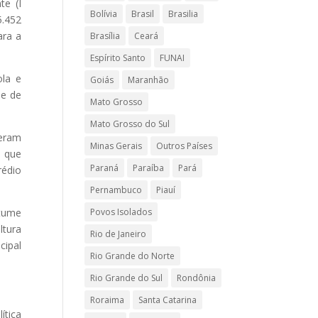
te (I
Bolívia
Brasil
Brasilia
5.452
ara a
Brasília
Ceará
Espírito Santo
FUNAI
ola e
Goiás
Maranhão
de de
Mato Grosso
Mato Grosso do Sul
 eram
Minas Gerais
Outros Países
a que
Paraná
Paraíba
Pará
rédio
Pernambuco
Piauí
Povos Isolados
stume
ltura
Rio de Janeiro
cipal
Rio Grande do Norte
Rio Grande do Sul
Rondônia
Roraima
Santa Catarina
ítica