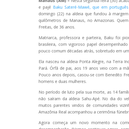
Manaus (AM) –
Nesta segunda-feira (30) acab
e pajé
Baku Sateré-Mawé, que em português c
domingo (22) na aldeia que fundou à margem do
quilômetros de Manaus, no Amazonas. Quem as
Freitas, de 36 anos.
Matriarca, professora e parteira, Baku foi 
brasileira, com vigoroso papel desempenhado n
pouco comum décadas atrás, sobretudo em um
Ela nasceu na aldeia Ponta Alegre, na Terra 
Pará. Órfã de pai, aos 19 anos veio com a mã
Pouco anos depois, casou-se com Benedito Fre
homens e duas mulheres.
No período de luto pela sua morte, as 14 famíli
não saíram da aldeia Sahu-Apé. No dia do ve
muitos parentes vindos de comunidades vizin
Amazônia Real acompanhou a cerimônia fúnebr
Agora começa um novo momento na comunid