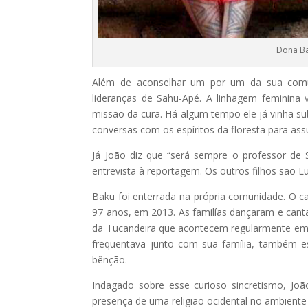
Dona Ba
Além de aconselhar um por um da sua comun
lideranças de Sahu-Apé. A linhagem feminina v
missão da cura. Há algum tempo ele já vinha s
conversas com os espíritos da floresta para as
Já João diz que “será sempre o professor de
entrevista à reportagem. Os outros filhos são L
Baku foi enterrada na própria comunidade. O c
97 anos, em 2013. As familías dançaram e cant
da Tucandeira que acontecem regularmente em 
frequentava junto com sua família, também es
bênção.
Indagado sobre esse curioso sincretismo, Joã
presença de uma religião ocidental no ambient