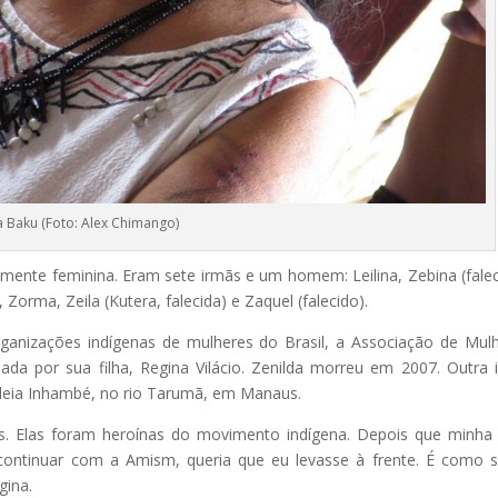
 Baku (Foto: Alex Chimango)
amente feminina. Eram sete irmãs e um homem: Leilina, Zebina (falec
, Zorma, Zeila (Kutera, falecida) e Zaquel (falecido).
ganizações indígenas de mulheres do Brasil, a Associação de Mul
da por sua filha, Regina Vilácio. Zenilda morreu em 2007. Outra 
aldeia Inhambé, no rio Tarumã, em Manaus.
s. Elas foram heroínas do movimento indígena. Depois que minh
continuar com a Amism, queria que eu levasse à frente. É como 
gina.