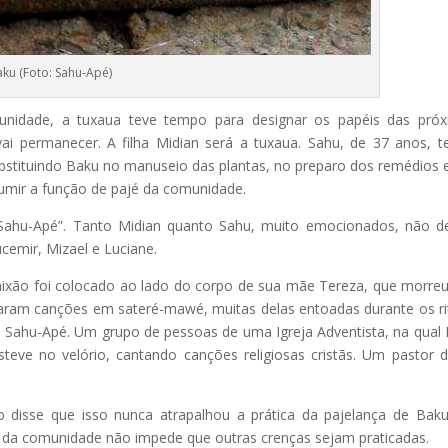
ku (Foto: Sahu-Apé)
idade, a tuxaua teve tempo para designar os papéis das próx
ai permanecer. A filha Midian será a tuxaua. Sahu, de 37 anos, t
ubstituindo Baku no manuseio das plantas, no preparo dos remédios 
sumir a função de pajé da comunidade.
 Sahu-Apé”. Tanto Midian quanto Sahu, muito emocionados, não 
ucemir, Mizael e Luciane.
aixão foi colocado ao lado do corpo de sua mãe Tereza, que morre
aram canções em sateré-mawé, muitas delas entoadas durante os ri
Sahu-Apé. Um grupo de pessoas de uma Igreja Adventista, na qual
teve no velório, cantando canções religiosas cristãs. Um pastor 
o disse que isso nunca atrapalhou a prática da pajelança de Bak
e da comunidade não impede que outras crenças sejam praticadas.