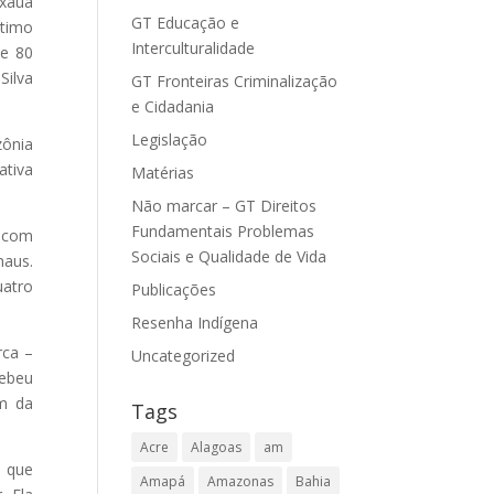
uxaua
GT Educação e
ltimo
Interculturalidade
te 80
Silva
GT Fronteiras Criminalização
e Cidadania
Legislação
zônia
ativa
Matérias
Não marcar – GT Direitos
Fundamentais Problemas
s com
Sociais e Qualidade de Vida
naus.
uatro
Publicações
Resenha Indígena
rca –
Uncategorized
cebeu
em da
Tags
Acre
Alagoas
am
 que
Amapá
Amazonas
Bahia