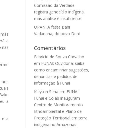
Comissão da Verdade
registra genocídio indígena,
mas análise é insuficiente
OPAN: A festa Bani
Vadanaha, do povo Deni
imas
erá a
e nas
Comentários
Fabrício de Souza Carvalho
em
FUNAI: Ouvidoria: saiba
deram
como encaminhar sugestões,
denúncias e pedidos de
u aos
informação à Funai
tuais
Kleyton Sena
em
FUNAI:
 Baku
Funai e Coiab inauguram
deu a
Centro de Monitoramento
Etnoambiental e Plano de
Proteção Territorial em terra
u e a
indígena no Amazonas