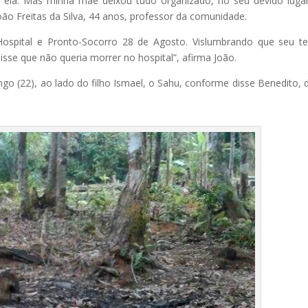
ela. Mas minha mãe deixou tudo organizado, no seu devido lugar
oão Freitas da Silva, 44 anos, professor da comunidade.
Hospital e Pronto-Socorro 28 de Agosto. Vislumbrando que seu 
disse que não queria morrer no hospital”, afirma João.
o (22), ao lado do filho Ismael, o Sahu, conforme disse Benedito, 