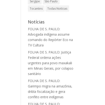
Sergipe
São Paulo
Tocantins
Todas Notícias
Notícias
FOLHA DE S. PAULO:
Advogada indígena assume
comando do Repórter Eco na
TV Cultura
FOLHA DE S. PAULO: Justiça
Federal ordena ações
urgentes para povo maxakali
em Minas Gerais, por colapso
sanitário
FOLHA DE S. PAULO:
Garimpo migra na amazônia,
dribla fiscalização e gera
conflito entre indígenas
FOLHA DE S. PAULO: