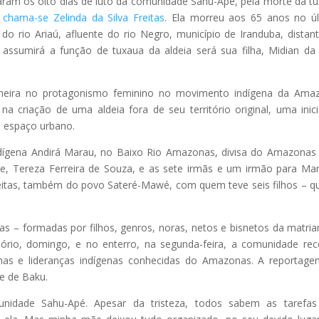
aram os oito dias de luto da comunidade Sahu-Apé, pela morte da t
hama-se Zelinda da Silva Freitas
. Ela morreu aos 65 anos no ú
 rio Ariaú, afluente do rio Negro, município de Iranduba, distan
sumirá a função de tuxaua da aldeia será sua filha, Midian da 
pioneira no protagonismo feminino no movimento indígena da Ama
a criação de uma aldeia fora de seu território original, uma inici
 espaço urbano.
Indígena Andirá Marau, no Baixo Rio Amazonas, divisa do Amazona
e, Tereza Ferreira de Souza, e as sete irmãs e um irmão para Ma
itas, também do povo Sateré-Mawé, com quem teve seis filhos – q
as – formadas por filhos, genros, noras, netos e bisnetos da matria
lório, domingo, e no enterro, na segunda-feira, a comunidade re
has e lideranças indígenas conhecidas do Amazonas. A reportag
e de Baku.
ade Sahu-Apé. Apesar da tristeza, todos sabem as tarefas