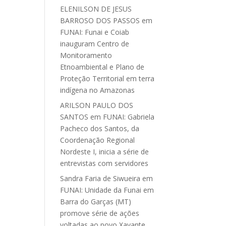
ELENILSON DE JESUS
BARROSO DOS PASSOS
em
FUNAI: Funai e Coiab
inauguram Centro de
Monitoramento
Etnoambiental e Plano de
Proteção Territorial em terra
indígena no Amazonas
ARILSON PAULO DOS
SANTOS
em
FUNAI: Gabriela
Pacheco dos Santos, da
Coordenação Regional
Nordeste I, inicia a série de
entrevistas com servidores
Sandra Faria de Siwueira
em
FUNAI: Unidade da Funai em
Barra do Garças (MT)
promove série de ações
voltadas ao povo Xavante