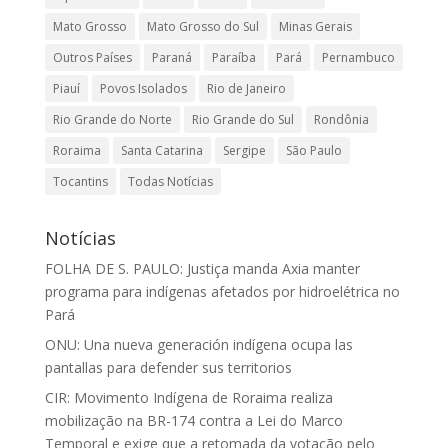
Mato Grosso
Mato Grosso do Sul
Minas Gerais
Outros Países
Paraná
Paraíba
Pará
Pernambuco
Piauí
Povos Isolados
Rio de Janeiro
Rio Grande do Norte
Rio Grande do Sul
Rondônia
Roraima
Santa Catarina
Sergipe
São Paulo
Tocantins
Todas Notícias
Notícias
FOLHA DE S. PAULO: Justiça manda Axia manter
programa para indígenas afetados por hidroelétrica no
Pará
ONU: Una nueva generación indígena ocupa las
pantallas para defender sus territorios
CIR: Movimento Indígena de Roraima realiza
mobilização na BR-174 contra a Lei do Marco
Temporal e exige que a retomada da votação pelo