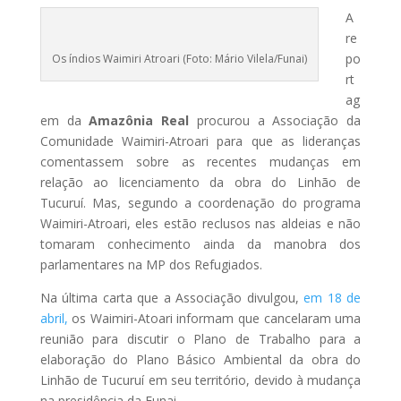
A
re
po
Os índios Waimiri Atroari (Foto: Mário Vilela/Funai)
rt
ag
em da
Amazônia Real
procurou a Associação da
Comunidade Waimiri-Atroari para que as lideranças
comentassem sobre as recentes mudanças em
relação ao licenciamento da obra do Linhão de
Tucuruí. Mas, segundo a coordenação do programa
Waimiri-Atroari, eles estão reclusos nas aldeias e não
tomaram conhecimento ainda da manobra dos
parlamentares na MP dos Refugiados.
Na última carta que a Associação divulgou,
em 18 de
abril,
os Waimiri-Atoari informam que cancelaram uma
reunião para discutir o Plano de Trabalho para a
elaboração do Plano Básico Ambiental da obra do
Linhão de Tucuruí em seu território, devido à mudança
na presidência da Funai.