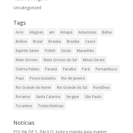
Uncategorized
Tags
Acre
Alagoas
am
Amapá
Amazonas
Bahia
Bolívia
Brasil
Brasilia
Brasília
Ceará
Espírito Santo
FUNAI
Goiás
Maranhão
Mato Grosso
Mato Grosso do Sul
Minas Gerais
Outros Países
Paraná
Paraíba
Pará
Pernambuco
Piauí
Povos Isolados
Rio de Janeiro
Rio Grande do Norte
Rio Grande do Sul
Rondônia
Roraima
Santa Catarina
Sergipe
São Paulo
Tocantins
Todas Notícias
Notícias
FOLHA DE S. PAULO: Justiça manda Axia manter