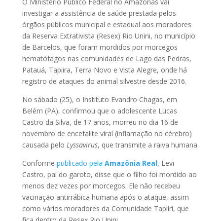
O Ministério Público Federal no Amazonas vai
investigar a assistência de saúde prestada pelos
órgãos públicos municipal e estadual aos moradores
da Reserva Extrativista (Resex) Rio Unini, no município
de Barcelos, que foram mordidos por morcegos
hematófagos nas comunidades de Lago das Pedras,
Patauá, Tapiira, Terra Novo e Vista Alegre, onde há
registro de ataques do animal silvestre desde 2016.
No sábado (25), o Instituto Evandro Chagas, em
Belém (PA), confirmou que o adolescente Lucas
Castro da Silva, de 17 anos, morreu no dia 16 de
novembro de encefalite viral (inflamação no cérebro)
causada pelo
Lyssavirus
, que transmite a raiva humana.
Conforme
publicado pela
Amazônia Real
, Levi
Castro, pai do garoto, disse que o filho foi mordido ao
menos dez vezes por morcegos. Ele não recebeu
vacinação antirrábica humana após o ataque, assim
como vários moradores da Comunidade Tapiiri, que
fica dentro da Resex Rio Unini.