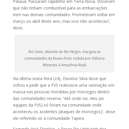
Patauá. Passaram rapidinho em Terra Nova. Disseram
que não tinham combustível para as embarcações
irem nas demais comunidades. Prometeram voltar em
março ou abril deste ano, mas isso não aconteceu”,
disse.
Rio Unini, afluente do Rio Negro, margeia as
comunidades da Resex (Foto cedida por Débora
Menezes à Amazônia Real)
Na última sexta-feira (24), Dionísio Silva disse que
voltou a pedir que a FVS realizasse uma vacinação em
massa nas pessoas mordidas por morcegos dentro
das comunidades reserva. “Até onde sei, eles (as
equipes da FVS) só foram na comunidade onde
aconteceu os acidentes (ataques de morcegos)”, disse
ele referindo-se à comunidade Tapiira.
Segundo José Dionísio, a Resex Rio Unini tem dez