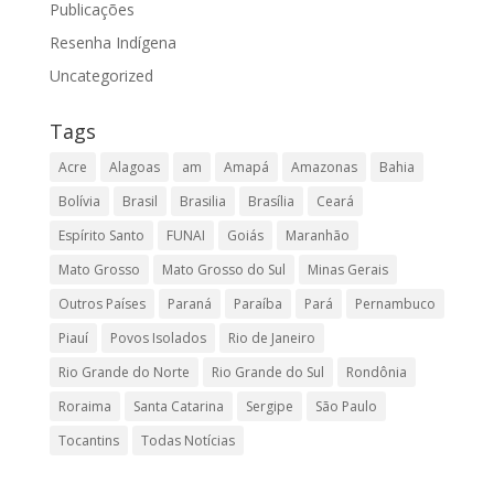
Publicações
Resenha Indígena
Uncategorized
Tags
Acre
Alagoas
am
Amapá
Amazonas
Bahia
Bolívia
Brasil
Brasilia
Brasília
Ceará
Espírito Santo
FUNAI
Goiás
Maranhão
Mato Grosso
Mato Grosso do Sul
Minas Gerais
Outros Países
Paraná
Paraíba
Pará
Pernambuco
Piauí
Povos Isolados
Rio de Janeiro
Rio Grande do Norte
Rio Grande do Sul
Rondônia
Roraima
Santa Catarina
Sergipe
São Paulo
Tocantins
Todas Notícias