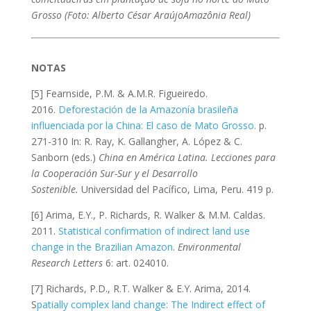
Grosso (Foto: Alberto César AraújoAmazônia Real)
NOTAS
[5] Fearnside, P.M. & A.M.R. Figueiredo.
2016.
Deforestación de la Amazonía brasileña
influenciada por la China: El caso de Mato Grosso.
p.
271-310 In: R. Ray, K. Gallangher, A. López & C.
Sanborn (eds.)
China en América Latina. Lecciones para
la Cooperación Sur-Sur y el Desarrollo
Sostenible.
Universidad del Pacífico, Lima, Peru. 419 p.
[6] Arima, E.Y., P. Richards, R. Walker & M.M. Caldas.
2011.
Statistical confirmation of indirect land use
change in the Brazilian Amazon
.
Environmental
Research Letters
6: art. 024010.
[7] Richards, P.D., R.T. Walker & E.Y. Arima, 2014.
S
patially complex land change: The Indirect effect of