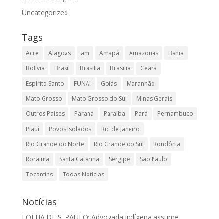
Uncategorized
Tags
Acre
Alagoas
am
Amapá
Amazonas
Bahia
Bolívia
Brasil
Brasilia
Brasília
Ceará
Espírito Santo
FUNAI
Goiás
Maranhão
Mato Grosso
Mato Grosso do Sul
Minas Gerais
Outros Países
Paraná
Paraíba
Pará
Pernambuco
Piauí
Povos Isolados
Rio de Janeiro
Rio Grande do Norte
Rio Grande do Sul
Rondônia
Roraima
Santa Catarina
Sergipe
São Paulo
Tocantins
Todas Notícias
Notícias
FOLHA DE S. PAULO: Advogada indígena assume