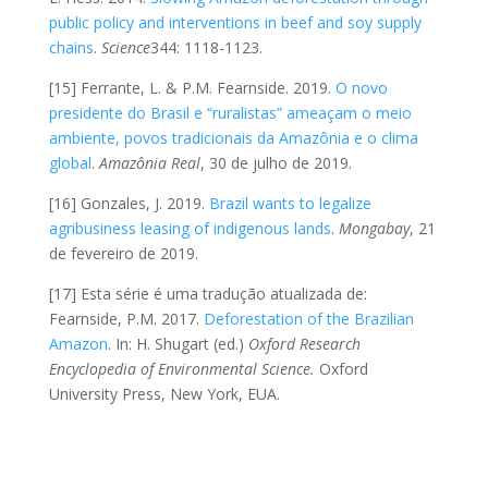
public policy and interventions in beef and soy supply
chains
.
Science
344: 1118-1123.
[15] Ferrante, L. & P.M. Fearnside. 2019.
O novo
presidente do Brasil e “ruralistas” ameaçam o meio
ambiente, povos tradicionais da Amazônia e o clima
global
.
Amazônia Real
, 30 de julho de 2019.
[16] Gonzales, J. 2019.
Brazil wants to legalize
agribusiness leasing of indigenous lands
.
Mongabay
, 21
de fevereiro de 2019.
[17] Esta série é uma tradução atualizada de:
Fearnside, P.M. 2017.
Deforestation of the Brazilian
Amazon
. In: H. Shugart (ed.)
Oxford Research
Encyclopedia of Environmental Science.
Oxford
University Press, New York, EUA.