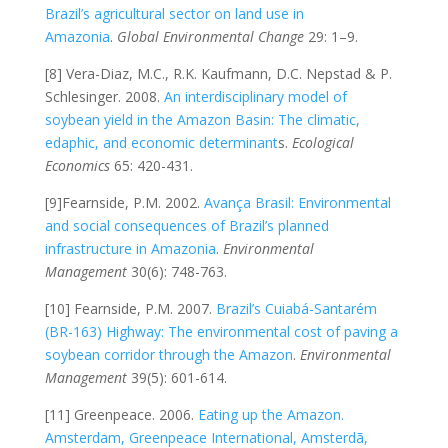
Brazil’s agricultural sector on land use in
Amazonia
.
Global Environmental Change
29: 1–9.
[8] Vera-Diaz, M.C., R.K. Kaufmann, D.C. Nepstad & P.
Schlesinger. 2008.
An interdisciplinary model of
soybean yield in the Amazon Basin: The climatic,
edaphic, and economic determinant
s.
Ecological
Economics
65: 420-431.
[9]Fearnside, P.M. 2002.
Avança Brasil: Environmental
and social consequences of Brazil’s planned
infrastructure in Amazonia
.
Environmental
Management
30(6): 748-763.
[10] Fearnside, P.M. 2007.
Brazil’s Cuiabá-Santarém
(BR-163) Highway: The environmental cost of paving a
soybean corridor through the Amazon
.
Environmental
Management
39(5): 601-614.
[11] Greenpeace. 2006.
Eating up the Amazon.
Amsterdam, Greenpeace International, Amsterdã,