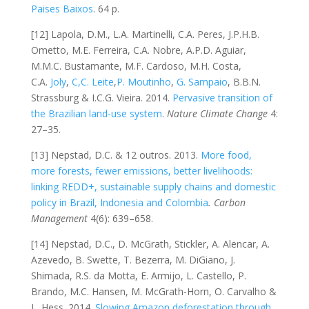
Paises Baixos
. 64 p.
[12] Lapola, D.M., L.A. Martinelli, C.A. Peres, J.P.H.B.
Ometto, M.E. Ferreira, C.A. Nobre, A.P.D. Aguiar,
M.M.C. Bustamante, M.F. Cardoso, M.H. Costa,
C.A.
Joly
,
C,C. Leite
,
P. Moutinho
,
G. Sampaio
, B.B.N.
Strassburg & I.C.G. Vieira. 2014.
Pervasive transition of
the Brazilian land-use system
.
Nature Climate Change
4:
27–35.
[13] Nepstad, D.C. & 12 outros. 2013.
More food,
more forests, fewer emissions, better livelihoods:
linking REDD+, sustainable supply chains and domestic
policy in Brazil, Indonesia and Colombia
. Carbon
Management
4(6): 639–658.
[14] Nepstad, D.C., D. McGrath, Stickler, A. Alencar, A.
Azevedo, B. Swette, T. Bezerra, M. DiGiano, J.
Shimada, R.S. da Motta, E. Armijo, L. Castello, P.
Brando, M.C. Hansen, M. McGrath-Horn, O. Carvalho &
L. Hess. 2014.
Slowing Amazon deforestation through