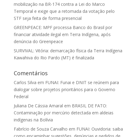
mobilização na BR-174 contra a Lei do Marco
Temporal e exige que a retomada da votação pelo
STF seja feita de forma presencial
GREENPEACE: MPF processa Banco do Brasil por
financiar atividade ilegal em Terra Indígena, após
denúncia do Greenpeace
SURVIVAL: Vitória: demarcação física da Terra Indígena
Kawahiva do Rio Pardo (MT) é finalizada
Comentários
Carlos Silva
em
FUNAI: Funai e DNIT se reúnem para
dialogar sobre projetos prioritários para o Governo
Federal
Juliana De Cássia Amaral
em
BRASIL DE FATO:
Contaminação por mercúrio detectada em aldeias
indígenas na Bolívia
Fabrício de Souza Carvalho
em
FUNAI: Ouvidoria: saiba
como encaminhar sugestões, denúncias e pedidos de