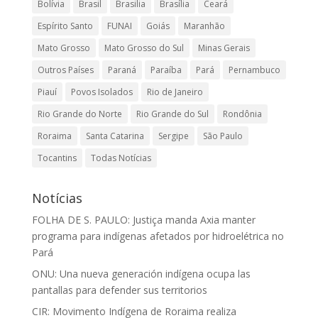
Bolívia
Brasil
Brasilia
Brasília
Ceará
Espírito Santo
FUNAI
Goiás
Maranhão
Mato Grosso
Mato Grosso do Sul
Minas Gerais
Outros Países
Paraná
Paraíba
Pará
Pernambuco
Piauí
Povos Isolados
Rio de Janeiro
Rio Grande do Norte
Rio Grande do Sul
Rondônia
Roraima
Santa Catarina
Sergipe
São Paulo
Tocantins
Todas Notícias
Notícias
FOLHA DE S. PAULO: Justiça manda Axia manter
programa para indígenas afetados por hidroelétrica no
Pará
ONU: Una nueva generación indígena ocupa las
pantallas para defender sus territorios
CIR: Movimento Indígena de Roraima realiza