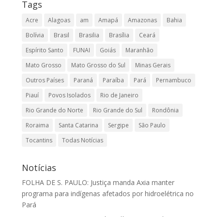
Tags
Acre
Alagoas
am
Amapá
Amazonas
Bahia
Bolívia
Brasil
Brasilia
Brasília
Ceará
Espírito Santo
FUNAI
Goiás
Maranhão
Mato Grosso
Mato Grosso do Sul
Minas Gerais
Outros Países
Paraná
Paraíba
Pará
Pernambuco
Piauí
Povos Isolados
Rio de Janeiro
Rio Grande do Norte
Rio Grande do Sul
Rondônia
Roraima
Santa Catarina
Sergipe
São Paulo
Tocantins
Todas Notícias
Notícias
FOLHA DE S. PAULO: Justiça manda Axia manter
programa para indígenas afetados por hidroelétrica no
Pará