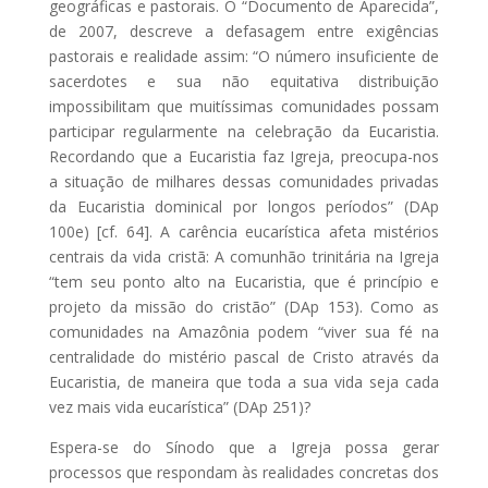
geográficas e pastorais. O “Documento de Aparecida”,
de 2007, descreve a defasagem entre exigências
pastorais e realidade assim: “O número insuficiente de
sacerdotes e sua não equitativa distribuição
impossibilitam que muitíssimas comunidades possam
participar regularmente na celebração da Eucaristia.
Recordando que a Eucaristia faz Igreja, preocupa-nos
a situação de milhares dessas comunidades privadas
da Eucaristia dominical por longos períodos” (DAp
100e) [cf. 64]. A carência eucarística afeta mistérios
centrais da vida cristã: A comunhão trinitária na Igreja
“tem seu ponto alto na Eucaristia, que é princípio e
projeto da missão do cristão” (DAp 153). Como as
comunidades na Amazônia podem “viver sua fé na
centralidade do mistério pascal de Cristo através da
Eucaristia, de maneira que toda a sua vida seja cada
vez mais vida eucarística” (DAp 251)?
Espera-se do Sínodo que a Igreja possa gerar
processos que respondam às realidades concretas dos