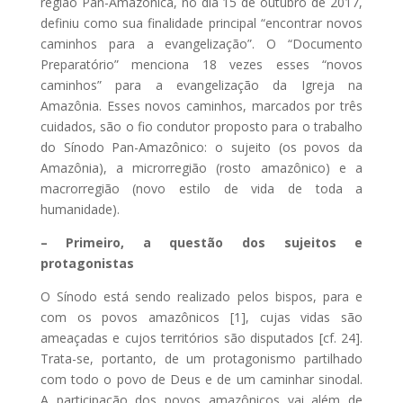
região Pan-Amazônica, no dia 15 de outubro de 2017,
definiu como sua finalidade principal “encontrar novos
caminhos para a evangelização”. O “Documento
Preparatório” menciona 18 vezes esses “novos
caminhos” para a evangelização da Igreja na
Amazônia. Esses novos caminhos, marcados por três
cuidados, são o fio condutor proposto para o trabalho
do Sínodo Pan-Amazônico: o sujeito (os povos da
Amazônia), a microrregião (rosto amazônico) e a
macrorregião (novo estilo de vida de toda a
humanidade).
– Primeiro, a questão dos sujeitos e
protagonistas
O Sínodo está sendo realizado pelos bispos, para e
com os povos amazônicos [1], cujas vidas são
ameaçadas e cujos territórios são disputados [cf. 24].
Trata-se, portanto, de um protagonismo partilhado
com todo o povo de Deus e de um caminhar sinodal.
A participação dos povos amazônicos vai além de