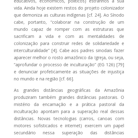
educativos, econômicos, políticos) estranhos à sua
vida. Ainda hoje existem restos do projeto colonizador
que demoniza as culturas indígenas [cf. 24]. Ao Sínodo
cabe, portanto, “colaborar na construção de um
mundo capaz de romper com as estruturas que
sacrificam a vida e com as mentalidades de
colonização para construir redes de solidariedade e
interculturalidade” [4]. Cabe aos padres sinodais fazer
aparecer melhor o rosto amazônico da Igreja, ou seja,
“aprofundar o processo de inculturação” (EG 126) [79]
e denunciar profeticamente as situações de injustiça
no mundo e na região [cf. 66].
As grandes distâncias geográficas da Amazônia
produziram também grandes distâncias pastorais. O
mistério da encarnação e a prática pastoral da
inculturação apontam para a superação real dessas
distâncias. Novas tecnologias (carros, canoas com
motores sofisticados e internet) exercem um papel
secundário nessa superação das distâncias