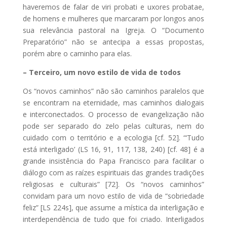
haveremos de falar de viri probati e uxores probatae,
de homens e mulheres que marcaram por longos anos
sua relevância pastoral na Igreja. O “Documento
Preparatório” não se antecipa a essas propostas,
porém abre o caminho para elas.
– Terceiro, um novo estilo de vida de todos
Os “novos caminhos” não são caminhos paralelos que
se encontram na eternidade, mas caminhos dialogais
e interconectados. O processo de evangelização não
pode ser separado do zelo pelas culturas, nem do
cuidado com o território e a ecologia [cf. 52]. “‘Tudo
está interligado’ (LS 16, 91, 117, 138, 240) [cf. 48] é a
grande insistência do Papa Francisco para facilitar o
diálogo com as raízes espirituais das grandes tradições
religiosas e culturais” [72]. Os “novos caminhos”
convidam para um novo estilo de vida de “sobriedade
feliz” [LS 224s], que assume a mística da interligação e
interdependência de tudo que foi criado. Interligados