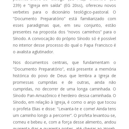
239) e “Igreja em saída” (EG 20ss), ofereceu novos
verbetes para o dicionário teológico-pastoral. O
“Documento Preparatório” está familiarizado com
esses paradigmas que, em seu conjunto, estão
presentes na proposta dos “novos caminhos” para o
Sínodo. A convocação do próprio Sínodo só é possível
no interior desse processo do qual o Papa Francisco é
o avalista aglutinador.
Nos documentos centrais, que fundamentam o
“Documento Preparatório”, está presente a memória
histórica do povo de Deus que lembra a Igreja de
promessas cumpridas e de outras, ainda não
cumpridas, no decorrer de uma longa caminhada. O
Sínodo Pan-Amazônico é herdeiro dessa caminhada. O
Sínodo, em relação à Igreja, é como o anjo que tocou
o profeta Elias e disse: “Levanta-te e come! Ainda tens
um caminho longo a percorrer”. O profeta levantou-se,
comeu e bebeu e, com a força desse alimento, andou
quarenta dias e quarenta noites, até chegar ao Horeb,