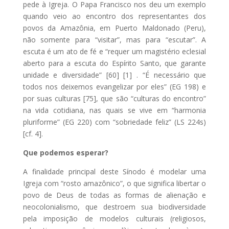
pede à Igreja. O Papa Francisco nos deu um exemplo
quando veio ao encontro dos representantes dos
povos da Amazônia, em Puerto Maldonado (Peru),
não somente para “visitar”, mas para “escutar”. A
escuta é um ato de fé e “requer um magistério eclesial
aberto para a escuta do Espírito Santo, que garante
unidade e diversidade” [60] [1] . “É necessário que
todos nos deixemos evangelizar por eles” (EG 198) e
por suas culturas [75], que são “culturas do encontro”
na vida cotidiana, nas quais se vive em “harmonia
pluriforme” (EG 220) com “sobriedade feliz” (LS 224s)
[cf. 4].
Que podemos esperar?
A finalidade principal deste Sínodo é modelar uma
Igreja com “rosto amazônico”, o que significa libertar o
povo de Deus de todas as formas de alienação e
neocolonialismo, que destroem sua biodiversidade
pela imposição de modelos culturais (religiosos,