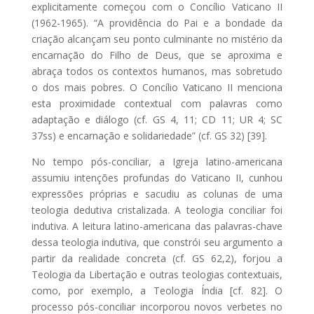
explicitamente começou com o Concílio Vaticano II
(1962-1965). “A providência do Pai e a bondade da
criação alcançam seu ponto culminante no mistério da
encarnação do Filho de Deus, que se aproxima e
abraça todos os contextos humanos, mas sobretudo
o dos mais pobres. O Concílio Vaticano II menciona
esta proximidade contextual com palavras como
adaptação e diálogo (cf. GS 4, 11; CD 11; UR 4; SC
37ss) e encarnação e solidariedade” (cf. GS 32) [39].
No tempo pós-conciliar, a Igreja latino-americana
assumiu intenções profundas do Vaticano II, cunhou
expressões próprias e sacudiu as colunas de uma
teologia dedutiva cristalizada. A teologia conciliar foi
indutiva. A leitura latino-americana das palavras-chave
dessa teologia indutiva, que constrói seu argumento a
partir da realidade concreta (cf. GS 62,2), forjou a
Teologia da Libertação e outras teologias contextuais,
como, por exemplo, a Teologia Índia [cf. 82]. O
processo pós-conciliar incorporou novos verbetes no