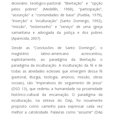
dicionário teológico-pastoral: “libertação” e “opção
pelos pobres” (Medellín, 1968), “participação”,
“assunção” e “comunidades de base” (Puebla, 1979),
“inserção” e “inculturação” (Santo Domingo, 1992),
“missão”, “testemunho” e “serviço” de uma Igreja
samaritana e advogada da justiça e dos pobres
(Aparecida, 2007).
Desde as “Conclusões de Santo Domingo”, o
magistério latino-americano acrescentou,
explicitamente, ao paradigma da libertação o
paradigma da inculturação. A inculturação da fé e de
todas as atividades eclesiais que emergem dessa fé
(pastoral, liturgia, teologia, anúncio, missão, obras
sociais), são “imperativos do seguimento de Jesus”
(DSD 13), que redimiu a humanidade na proximidade
histórico-cultural da encarnação. O paradigma da
inculturação, na síntese do DAp, foi novamente
proposto como caminho para expressar cada vez
melhor a catolicidade. Palavras como “assumir” (DAp