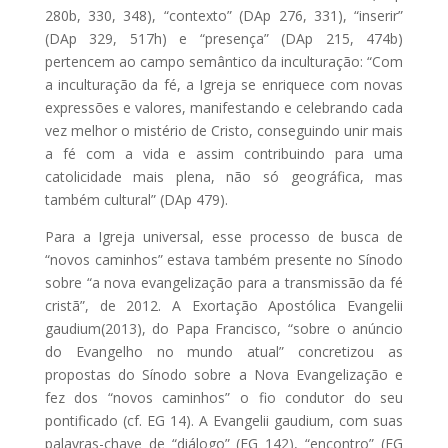
280b, 330, 348), “contexto” (DAp 276, 331), “inserir”
(DAp 329, 517h) e “presença” (DAp 215, 474b)
pertencem ao campo semântico da inculturação: “Com
a inculturação da fé, a Igreja se enriquece com novas
expressões e valores, manifestando e celebrando cada
vez melhor o mistério de Cristo, conseguindo unir mais
a fé com a vida e assim contribuindo para uma
catolicidade mais plena, não só geográfica, mas
também cultural” (DAp 479).
Para a Igreja universal, esse processo de busca de
“novos caminhos” estava também presente no Sínodo
sobre “a nova evangelização para a transmissão da fé
cristã”, de 2012. A Exortação Apostólica Evangelii
gaudium(2013), do Papa Francisco, “sobre o anúncio
do Evangelho no mundo atual” concretizou as
propostas do Sínodo sobre a Nova Evangelização e
fez dos “novos caminhos” o fio condutor do seu
pontificado (cf. EG 14). A Evangelii gaudium, com suas
palavras-chave de “diálogo” (EG 142), “encontro” (EG