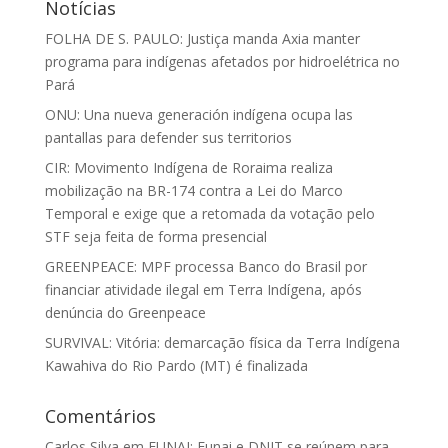
Notícias
FOLHA DE S. PAULO: Justiça manda Axia manter
programa para indígenas afetados por hidroelétrica no
Pará
ONU: Una nueva generación indígena ocupa las
pantallas para defender sus territorios
CIR: Movimento Indígena de Roraima realiza
mobilização na BR-174 contra a Lei do Marco
Temporal e exige que a retomada da votação pelo
STF seja feita de forma presencial
GREENPEACE: MPF processa Banco do Brasil por
financiar atividade ilegal em Terra Indígena, após
denúncia do Greenpeace
SURVIVAL: Vitória: demarcação física da Terra Indígena
Kawahiva do Rio Pardo (MT) é finalizada
Comentários
Carlos Silva
em
FUNAI: Funai e DNIT se reúnem para