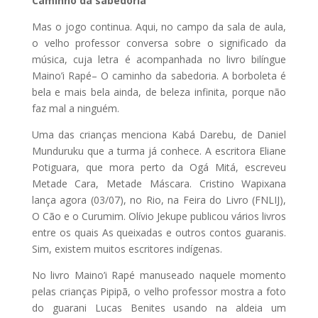
Caminho da sabedoria
Mas o jogo continua. Aqui, no campo da sala de aula,
o velho professor conversa sobre o significado da
música, cuja letra é acompanhada no livro bilíngue
Maino’i Rapé– O caminho da sabedoria. A borboleta é
bela e mais bela ainda, de beleza infinita, porque não
faz mal a ninguém.
Uma das crianças menciona Kabá Darebu, de Daniel
Munduruku que a turma já conhece. A escritora Eliane
Potiguara, que mora perto da Ogá Mitá, escreveu
Metade Cara, Metade Máscara. Cristino Wapixana
lança agora (03/07), no Rio, na Feira do Livro (FNLIJ),
O Cão e o Curumim. Olívio Jekupe publicou vários livros
entre os quais As queixadas e outros contos guaranis.
Sim, existem muitos escritores indígenas.
No livro Maino’i Rapé manuseado naquele momento
pelas crianças Pipipã, o velho professor mostra a foto
do guarani Lucas Benites usando na aldeia um