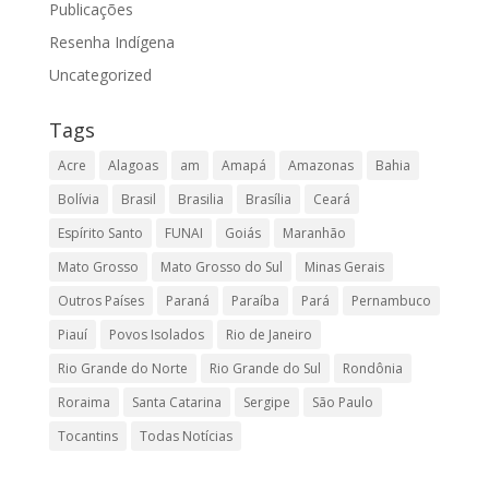
Publicações
Resenha Indígena
Uncategorized
Tags
Acre
Alagoas
am
Amapá
Amazonas
Bahia
Bolívia
Brasil
Brasilia
Brasília
Ceará
Espírito Santo
FUNAI
Goiás
Maranhão
Mato Grosso
Mato Grosso do Sul
Minas Gerais
Outros Países
Paraná
Paraíba
Pará
Pernambuco
Piauí
Povos Isolados
Rio de Janeiro
Rio Grande do Norte
Rio Grande do Sul
Rondônia
Roraima
Santa Catarina
Sergipe
São Paulo
Tocantins
Todas Notícias