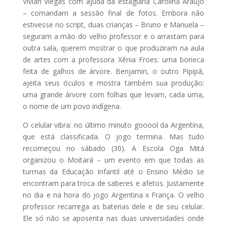
Vivian Viegas com ajuda da estagiária Carolina Araújo
– comandam a sessão final de fotos. Embora não
estivesse no script, duas crianças – Bruno e Manuela –
seguram a mão do velho professor e o arrastam para
outra sala, querem mostrar o que produziram na aula
de artes com a professora Xênia Froes: uma boneca
feita de galhos de árvore. Benjamin, o outro Pipipã,
ajeita seus óculos e mostra também sua produção:
uma grande árvore com folhas que levam, cada uma,
o nome de um povo indígena.
O celular vibra: no último minuto gooool da Argentina,
que está classificada. O jogo termina. Mas tudo
recomeçou no sábado (30). A Escola Oga Mitá
organizou o Moitará – um evento em que todas as
turmas da Educação Infantil até o Ensino Médio se
encontram para troca de saberes e afetos. Justamente
no dia e na hora do jogo Argentina x França. O velho
professor recarrega as baterias dele e de seu celular.
Ele só não se aposenta nas duas universidades onde