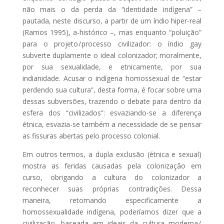
não mais o da perda da “identidade indígena” –
pautada, neste discurso, a partir de um índio hiper-real
(Ramos 1995), a-histórico –, mas enquanto “poluição”
para o projeto / processo civilizador: o índio gay
subverte duplamente o ideal colonizador; moralmente,
por sua sexualidade, e etnicamente, por sua
indianidade. Acusar o indígena homossexual de “estar
perdendo sua cultura”, desta forma, é focar sobre uma
dessas subversões, trazendo o debate para dentro da
esfera dos “civilizados”: esvaziando-se a diferença
étnica, esvazia-se também a necessidade de se pensar
as fissuras abertas pelo processo colonial.
Em outros termos, a dupla exclusão (étnica e sexual)
mostra as feridas causadas pela colonização em
curso, obrigando a cultura do colonizador a
reconhecer suas próprias contradições. Dessa
maneira, retomando especificamente a
homossexualidade indígena, poderíamos dizer que a
civilização, baseada em ideais da cultura moderna /