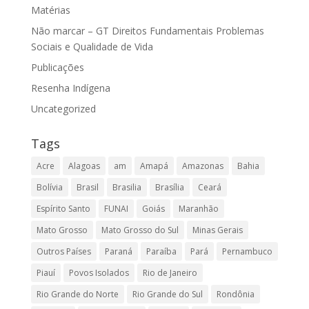
Matérias
Não marcar – GT Direitos Fundamentais Problemas
Sociais e Qualidade de Vida
Publicações
Resenha Indígena
Uncategorized
Tags
Acre
Alagoas
am
Amapá
Amazonas
Bahia
Bolívia
Brasil
Brasilia
Brasília
Ceará
Espírito Santo
FUNAI
Goiás
Maranhão
Mato Grosso
Mato Grosso do Sul
Minas Gerais
Outros Países
Paraná
Paraíba
Pará
Pernambuco
Piauí
Povos Isolados
Rio de Janeiro
Rio Grande do Norte
Rio Grande do Sul
Rondônia