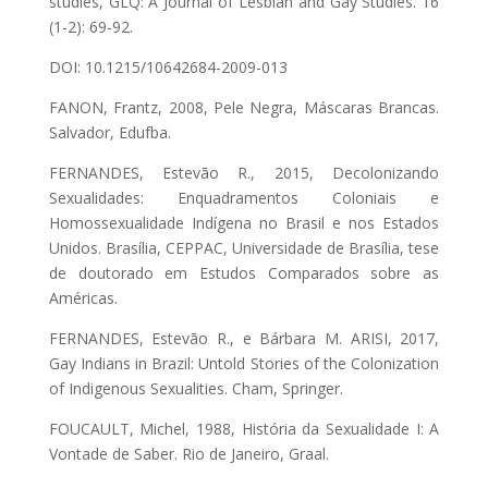
studies, GLQ: A Journal of Lesbian and Gay Studies. 16
(1-2): 69-92.
DOI: 10.1215/10642684-2009-013
FANON, Frantz, 2008, Pele Negra, Máscaras Brancas.
Salvador, Edufba.
FERNANDES, Estevão R., 2015, Decolonizando
Sexualidades: Enquadramentos Coloniais e
Homossexualidade Indígena no Brasil e nos Estados
Unidos. Brasília, CEPPAC, Universidade de Brasília, tese
de doutorado em Estudos Comparados sobre as
Américas.
FERNANDES, Estevão R., e Bárbara M. ARISI, 2017,
Gay Indians in Brazil: Untold Stories of the Colonization
of Indigenous Sexualities. Cham, Springer.
FOUCAULT, Michel, 1988, História da Sexualidade I: A
Vontade de Saber. Rio de Janeiro, Graal.