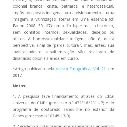
colonial branca, cristã, patriarcal e heterossexual,
impôs aos povos indígenas um aprisionamento a uma
imagem, a vitimização eterna em uma essência (cf.
Fanon 2008: 30, 47): um indío hiper-real, a-histórico,
sem conflitos internos, sexualidades, desejos ou
afetos. A homossexualidade indígena não é, desta
perspectiva, sinal de “perda cultural”, mas, antes, sua
invisibilidade e subalternização são resultado de
dinâmicas coloniais ainda em curso.
*Artigo publicado pela
revista Etnográfica, Vol. 21
, em
2017.
Notas:
1. A pesquisa teve financiamento através do Edital
Universal do CNPq (processo n.º 472316 / 2011-7) e do
programa de doutorado sanduíche no exterior da
Capes (processo n.º 8145-13-0).
2. Agradeço a colaboração dos pareceristas anônimos