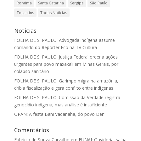
Roraima
Santa Catarina
Sergipe
São Paulo
Tocantins
Todas Notícias
Notícias
FOLHA DE S. PAULO: Advogada indígena assume
comando do Repórter Eco na TV Cultura
FOLHA DE S. PAULO: Justiça Federal ordena ações
urgentes para povo maxakali em Minas Gerais, por
colapso sanitário
FOLHA DE S. PAULO: Garimpo migra na amazônia,
dribla fiscalização e gera conflito entre indígenas
FOLHA DE S. PAULO: Comissão da Verdade registra
genocídio indígena, mas análise é insuficiente
OPAN: A festa Bani Vadanaha, do povo Deni
Comentários
Fabrício de Souza Carvalho
em
FUNAI: Ouvidoria: saiba