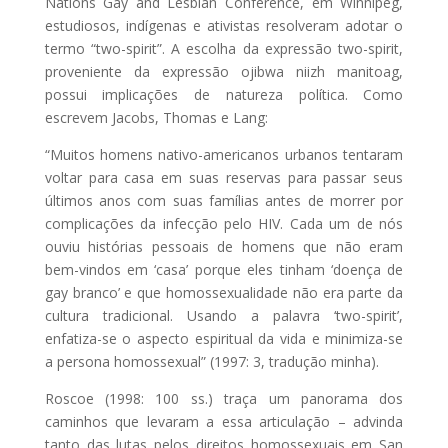
Nations Gay and Lesbian Conference, em Winnipeg,
estudiosos, indígenas e ativistas resolveram adotar o
termo “two-spirit”. A escolha da expressão two-spirit,
proveniente da expressão ojibwa niizh manitoag,
possui implicações de natureza política. Como
escrevem Jacobs, Thomas e Lang:
“Muitos homens nativo-americanos urbanos tentaram
voltar para casa em suas reservas para passar seus
últimos anos com suas famílias antes de morrer por
complicações da infecção pelo HIV. Cada um de nós
ouviu histórias pessoais de homens que não eram
bem-vindos em ‘casa’ porque eles tinham ‘doença de
gay branco’ e que homossexualidade não era parte da
cultura tradicional. Usando a palavra ‘two-spirit’,
enfatiza-se o aspecto espiritual da vida e minimiza-se
a persona homossexual” (1997: 3, tradução minha).
Roscoe (1998: 100 ss.) traça um panorama dos
caminhos que levaram a essa articulação – advinda
tanto das lutas pelos direitos homossexuais em San