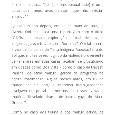
álcool e cocaína. ‘Isso [a homossexualidade] é uma
coisa que meus avós falavam que não existia’,
afirmou”.⁴
Quase um ano depois, em 23 de maio de 2009, a
Gazeta Online publica uma reportagem com o título
“ONGs denunciam exploração sexual de jovens
indígenas gays e travestis em Roraima”⁵. O relato narra
a vida de indígenas da Terra Indígena Raposa/Serra do
Sol que, muitas vezes fugindo da violência proveniente
de familiares em suas casas, acabam se prostituindo
em cidades como Boa Vista – como o caso da travesti
Paulina, da etnia makuxi, garota de programa na
capital roraimense. Alguns meses antes, em 02 de
março daquele ano, a imprensa mato-grossense
divulgava no portal de notícias 24 Horas News a
matéria “Revelado drama de índios gays do Mato
Grosso”⁶.
Como no caso dos tikuna e dos makuxi acima, os