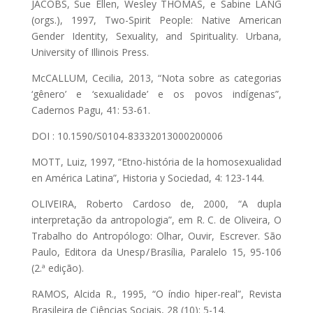
JACOBS, Sue Ellen, Wesley THOMAS, e Sabine LANG
(orgs.), 1997, Two-Spirit People: Native American
Gender Identity, Sexuality, and Spirituality. Urbana,
University of Illinois Press.
McCALLUM, Cecilia, 2013, “Nota sobre as categorias
‘gênero’ e ‘sexualidade’ e os povos indígenas”,
Cadernos Pagu, 41: 53-61.
DOI : 10.1590/S0104-83332013000200006
MOTT, Luiz, 1997, “Etno-história de la homosexualidad
en América Latina”, Historia y Sociedad, 4: 123-144.
OLIVEIRA, Roberto Cardoso de, 2000, “A dupla
interpretação da antropologia”, em R. C. de Oliveira, O
Trabalho do Antropólogo: Olhar, Ouvir, Escrever. São
Paulo, Editora da Unesp / Brasília, Paralelo 15, 95-106
(2.ª edição).
RAMOS, Alcida R., 1995, “O índio hiper-real”, Revista
Brasileira de Ciências Sociais, 28 (10): 5-14.