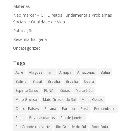
Matérias
Não marcar – GT Direitos Fundamentais Problemas
Sociais e Qualidade de Vida
Publicações
Resenha Indígena
Uncategorized
Tags
Acre
Alagoas
am
Amapá
Amazonas
Bahia
Bolívia
Brasil
Brasilia
Brasília
Ceará
Espírito Santo
FUNAI
Goiás
Maranhão
Mato Grosso
Mato Grosso do Sul
Minas Gerais
Outros Países
Paraná
Paraíba
Pará
Pernambuco
Piauí
Povos Isolados
Rio de Janeiro
Rio Grande do Norte
Rio Grande do Sul
Rondônia