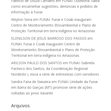
Fabrício de Souza Carvalho
em
FUNAI: Ouvidoria: saiba
como encaminhar sugestões, denúncias e pedidos de
informação à Funai
Kleyton Sena
em
FUNAI: Funai e Coiab inauguram
Centro de Monitoramento Etnoambiental e Plano de
Proteção Territorial em terra indígena no Amazonas
ELENILSON DE JESUS BARROSO DOS PASSOS
em
FUNAI: Funai e Coiab inauguram Centro de
Monitoramento Etnoambiental e Plano de Proteção
Territorial em terra indígena no Amazonas
ARILSON PAULO DOS SANTOS
em
FUNAI: Gabriela
Pacheco dos Santos, da Coordenação Regional
Nordeste I, inicia a série de entrevistas com servidores
Sandra Faria de Siwueira
em
FUNAI: Unidade da Funai
em Barra do Garças (MT) promove série de ações
voltadas ao povo Xavante
Arquivos