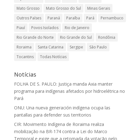
Mato Grosso
Mato Grosso do Sul
Minas Gerais
Outros Países
Paraná
Paraíba
Pará
Pernambuco
Piauí
Povos Isolados
Rio de Janeiro
Rio Grande do Norte
Rio Grande do Sul
Rondônia
Roraima
Santa Catarina
Sergipe
São Paulo
Tocantins
Todas Notícias
Notícias
FOLHA DE S. PAULO: Justiça manda Axia manter
programa para indígenas afetados por hidroelétrica no
Pará
ONU: Una nueva generación indígena ocupa las
pantallas para defender sus territorios
CIR: Movimento Indígena de Roraima realiza
mobilização na BR-174 contra a Lei do Marco
Temporal e exige que a retomada da votação pelo