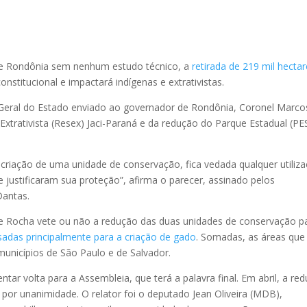
 de Rondônia sem nenhum estudo técnico, a
retirada de 219 mil hecta
nstitucional e impactará indígenas e extrativistas.
 Geral do Estado enviado ao governador de Rondônia, Coronel Marco
xtrativista (Resex) Jaci-Paraná e da redução do Parque Estadual (PE
 criação de uma unidade de conservação, fica vedada qualquer utiliz
 justificaram sua proteção”, afirma o parecer, assinado pelos
Dantas.
que Rocha vete ou não a redução das duas unidades de conservação p
sadas principalmente para a criação de gado
. Somadas, as áreas que
nicípios de São Paulo e de Salvador.
tar volta para a Assembleia, que terá a palavra final. Em abril, a re
por unanimidade. O relator foi o deputado Jean Oliveira (MDB),