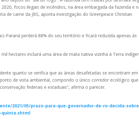
 2020, focos ilegais de incêndios, na área embargada da fazenda e n
ireta de carne da JBS, aponta investigação do Greenpeace
Christian
ci-Paraná perderá 88% do seu território e ficará reduzida apenas às
il hectares incluirá uma área de mata nativa vizinha à Terra Indíge
idente quanto se verifica que as áreas desafetadas se encontram em
 ponto de vista ambiental, compondo o único corredor ecológico que
e conservação federais e estaduais”, afirma o parecer.
iente/2021/05/prazo-para-que-governador-de-ro-decida-sobre
-quinta.shtml