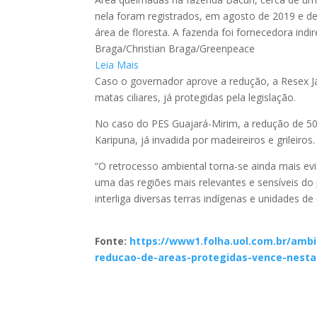
nela foram registrados, em agosto de 2019 e de
área de floresta. A fazenda foi fornecedora ind
Braga/Christian Braga/Greenpeace
Leia Mais
Caso o governador aprove a redução, a Resex Ja
matas ciliares, já protegidas pela legislação.
No caso do PES Guajará-Mirim, a redução de 50 m
Karipuna, já invadida por madeireiros e grileiros.
“O retrocesso ambiental torna-se ainda mais ev
uma das regiões mais relevantes e sensíveis do
interliga diversas terras indígenas e unidades d
Fonte:
https://www1.folha.uol.com.br/amb
reducao-de-areas-protegidas-vence-nesta