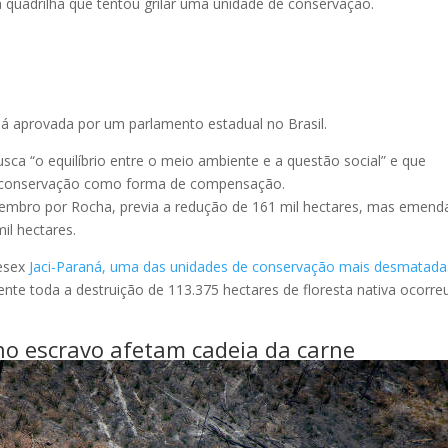
ma quadrilha que tentou grilar uma unidade de conservação.
o
já aprovada por um parlamento estadual no Brasil.
ca “o equilíbrio entre o meio ambiente e a questão social” e que
e conservação como forma de compensação.
etembro por Rocha, previa a redução de 161 mil hectares, mas emend
il hectares.
Resex
Jaci-Paraná, uma das unidades de conservação mais desmatada
nte toda a destruição de 113.375 hectares de floresta nativa ocorre
o escravo afetam cadeia da carne