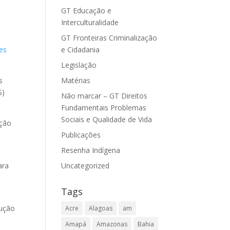
GT Educação e
Interculturalidade
GT Fronteiras Criminalização
res
e Cidadania
Legislação
s
Matérias
S)
Não marcar – GT Direitos
Fundamentais Problemas
Sociais e Qualidade de Vida
ação
Publicações
Resenha Indígena
ara
Uncategorized
Tags
dução
Acre
Alagoas
am
Amapá
Amazonas
Bahia