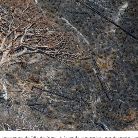
ano depois do “dia do fogo”. A fazenda tem multas por desmate ileg