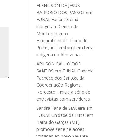
ELENILSON DE JESUS
BARROSO DOS PASSOS
em
FUNAI: Funai e Coiab
inauguram Centro de
Monitoramento
Etnoambiental e Plano de
Proteção Territorial em terra
indígena no Amazonas
ARILSON PAULO DOS
SANTOS
em
FUNAI: Gabriela
Pacheco dos Santos, da
Coordenação Regional
Nordeste I, inicia a série de
entrevistas com servidores
Sandra Faria de Siwueira
em
FUNAI: Unidade da Funai em
Barra do Garças (MT)
promove série de ações
voltadas ao povo Xavante