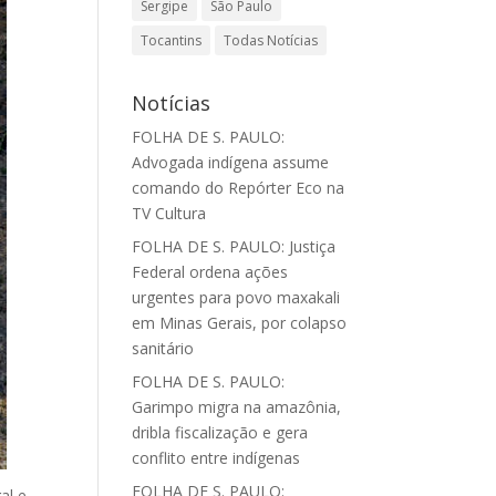
Sergipe
São Paulo
Tocantins
Todas Notícias
Notícias
FOLHA DE S. PAULO:
Advogada indígena assume
comando do Repórter Eco na
TV Cultura
FOLHA DE S. PAULO: Justiça
Federal ordena ações
urgentes para povo maxakali
em Minas Gerais, por colapso
sanitário
FOLHA DE S. PAULO:
Garimpo migra na amazônia,
dribla fiscalização e gera
conflito entre indígenas
FOLHA DE S. PAULO:
al e