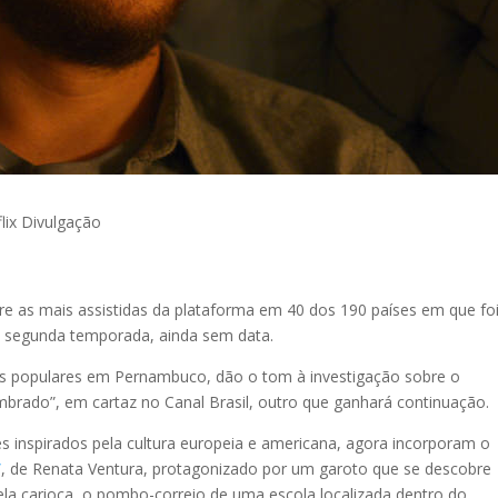
lix
Divulgação
tre as mais assistidas da plataforma em 40 dos 190 países em que fo
a segunda temporada, ainda sem data.
ras populares em Pernambuco, dão o tom à investigação sobre o
rado”, em cartaz no Canal Brasil, outro que ganhará continuação.
ntes inspirados pela cultura europeia e americana, agora incorporam o
”
, de Renata Ventura, protagonizado por um garoto que se descobre
ela carioca, o pombo-correio de uma escola localizada dentro do