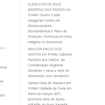
ELENILSON DE JESUS
BARROSO DOS PASSOS
em
FUNAI: Funai e Coiab
inauguram Centro de
Monitoramento
Etnoambiental e Plano de
Proteção Territorial em terra
indígena no Amazonas
ou o
ARILSON PAULO DOS
SANTOS
em
FUNAI: Gabriela
Pacheco dos Santos, da
Coordenação Regional
ciona
Nordeste I, inicia a série de
entrevistas com servidores
ver
Sandra Faria de Siwueira
em
FUNAI: Unidade da Funai em
Barra do Garças (MT)
000.
promove série de ações
voltadas ao povo Xavante