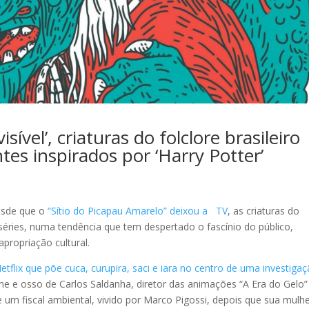
ível’, criaturas do folclore brasileiro
es inspirados por ‘Harry Potter’
desde que o
“Sítio do Picapau Amarelo” deixou a TV
, as criaturas do
e séries, numa tendência que tem despertado o fascínio do público,
apropriação cultural.
 Netflix que põe cuca, curupira, saci e iara no centro de uma investiga
rne e osso de Carlos Saldanha, diretor das animações “A Era do Gelo”
m fiscal ambiental, vivido por Marco Pigossi, depois que sua mulh