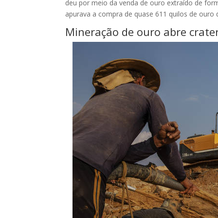
deu por meio da venda de ouro extraído de form
apurava a compra de quase 611 quilos de ouro d
Mineração de ouro abre crate