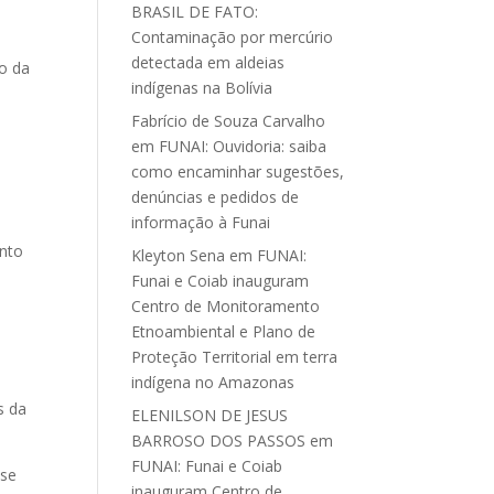
BRASIL DE FATO:
Contaminação por mercúrio
detectada em aldeias
io da
indígenas na Bolívia
Fabrício de Souza Carvalho
em
FUNAI: Ouvidoria: saiba
como encaminhar sugestões,
denúncias e pedidos de
informação à Funai
ento
Kleyton Sena
em
FUNAI:
Funai e Coiab inauguram
Centro de Monitoramento
Etnoambiental e Plano de
,
Proteção Territorial em terra
indígena no Amazonas
s da
ELENILSON DE JESUS
BARROSO DOS PASSOS
em
FUNAI: Funai e Coiab
 se
inauguram Centro de