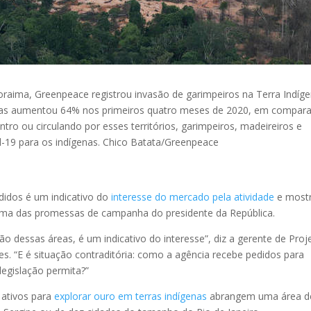
aima, Greenpeace registrou invasão de garimpeiros na Terra Indíg
as aumentou 64% nos primeiros quatro meses de 2020, em compar
o ou circulando por esses territórios, garimpeiros, madeireiros e
-19 para os indígenas.
Chico Batata/Greenpeace
edidos é um indicativo do
interesse do mercado pela atividade
e most
uma das promessas de campanha do presidente da República.
o dessas áreas, é um indicativo do interesse”, diz a gerente de Proj
ues. “E é situação contraditória: como a agência recebe pedidos para
 legislação permita?”
 ativos para
explorar ouro em terras indígenas
abrangem uma área d