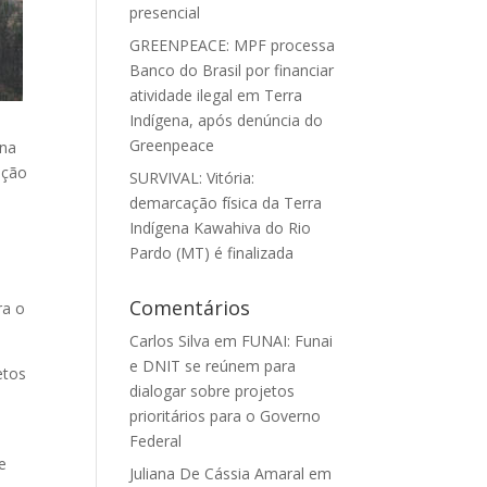
presencial
GREENPEACE: MPF processa
Banco do Brasil por financiar
atividade ilegal em Terra
Indígena, após denúncia do
Greenpeace
ena
ação
SURVIVAL: Vitória:
demarcação física da Terra
Indígena Kawahiva do Rio
Pardo (MT) é finalizada
Comentários
ra o
Carlos Silva
em
FUNAI: Funai
e DNIT se reúnem para
etos
dialogar sobre projetos
prioritários para o Governo
Federal
e
Juliana De Cássia Amaral
em