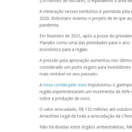
2,4 milhões de hectares, o equivalente à área d
A mineração nesses territórios é permitida pela
2020, Bolsonaro assinou o projeto de lei que au
pandemia.
Em fevereiro de 2021, após a posse do president
Planalto como uma das prioridades para o ano. 
econômico para a região.
A pressão pela aprovação aumentou nos último
considerado um porto seguro para investidores 
mais rentável no ano passado.
A
nova corrida pelo ouro
impulsionou o garimpo 
região experimentaram um incremento de 60% n
sobre a produção de ouro.
O valor arrecadado, R$ 132 milhões até outubro,
Amazônia Legal de toda a arrecadação da Cfem
Não há dúvidas entre órgãos ambientalistas, M