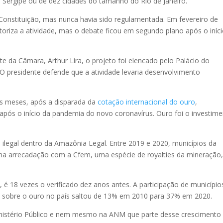
e Sergipe ou de dez cidades do tamanho do Rio de Janeiro.
 Constituição, mas nunca havia sido regulamentada. Em fevereiro de
toriza a atividade, mas o debate ficou em segundo plano após o iníc
e da Câmara, Arthur Lira, o projeto foi elencado pelo Palácio do
O presidente defende que a atividade levaria desenvolvimento
s meses, após a disparada da
cotação internacional do ouro
,
após o início da pandemia do novo coronavírus. Ouro foi o investim
ilegal dentro da Amazônia Legal. Entre 2019 e 2020, municípios da
a arrecadação com a Cfem, uma espécie de royalties da mineração
 é 18 vezes o verificado dez anos antes. A participação de município
 sobre o ouro no país saltou de 13% em 2010 para 37% em 2020.
inistério Público e nem mesmo na ANM que parte desse crescimento