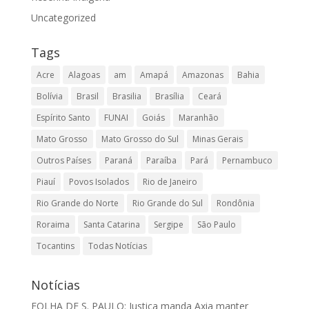
Uncategorized
Tags
Acre
Alagoas
am
Amapá
Amazonas
Bahia
Bolívia
Brasil
Brasilia
Brasília
Ceará
Espírito Santo
FUNAI
Goiás
Maranhão
Mato Grosso
Mato Grosso do Sul
Minas Gerais
Outros Países
Paraná
Paraíba
Pará
Pernambuco
Piauí
Povos Isolados
Rio de Janeiro
Rio Grande do Norte
Rio Grande do Sul
Rondônia
Roraima
Santa Catarina
Sergipe
São Paulo
Tocantins
Todas Notícias
Notícias
FOLHA DE S. PAULO: Justiça manda Axia manter