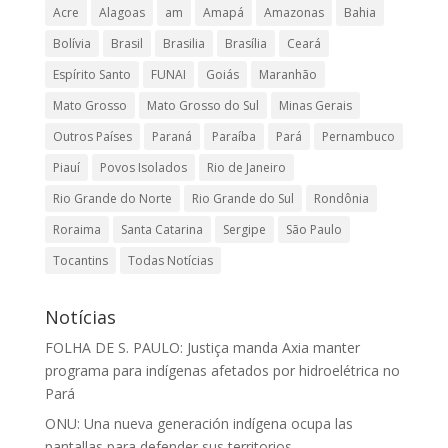
Acre
Alagoas
am
Amapá
Amazonas
Bahia
Bolívia
Brasil
Brasilia
Brasília
Ceará
Espírito Santo
FUNAI
Goiás
Maranhão
Mato Grosso
Mato Grosso do Sul
Minas Gerais
Outros Países
Paraná
Paraíba
Pará
Pernambuco
Piauí
Povos Isolados
Rio de Janeiro
Rio Grande do Norte
Rio Grande do Sul
Rondônia
Roraima
Santa Catarina
Sergipe
São Paulo
Tocantins
Todas Notícias
Notícias
FOLHA DE S. PAULO: Justiça manda Axia manter
programa para indígenas afetados por hidroelétrica no
Pará
ONU: Una nueva generación indígena ocupa las
pantallas para defender sus territorios