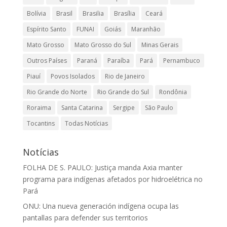
Bolívia
Brasil
Brasilia
Brasília
Ceará
Espírito Santo
FUNAI
Goiás
Maranhão
Mato Grosso
Mato Grosso do Sul
Minas Gerais
Outros Países
Paraná
Paraíba
Pará
Pernambuco
Piauí
Povos Isolados
Rio de Janeiro
Rio Grande do Norte
Rio Grande do Sul
Rondônia
Roraima
Santa Catarina
Sergipe
São Paulo
Tocantins
Todas Notícias
Notícias
FOLHA DE S. PAULO: Justiça manda Axia manter
programa para indígenas afetados por hidroelétrica no
Pará
ONU: Una nueva generación indígena ocupa las
pantallas para defender sus territorios