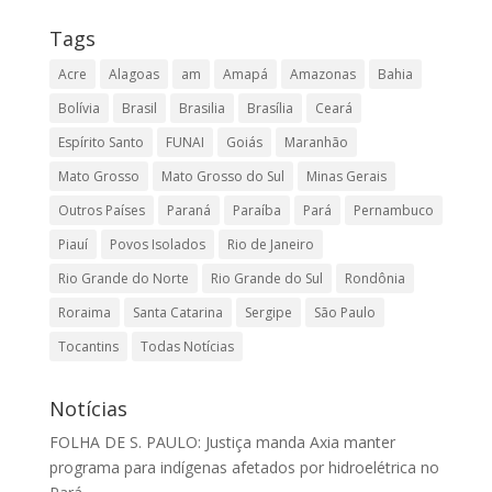
Tags
Acre
Alagoas
am
Amapá
Amazonas
Bahia
Bolívia
Brasil
Brasilia
Brasília
Ceará
Espírito Santo
FUNAI
Goiás
Maranhão
Mato Grosso
Mato Grosso do Sul
Minas Gerais
Outros Países
Paraná
Paraíba
Pará
Pernambuco
Piauí
Povos Isolados
Rio de Janeiro
Rio Grande do Norte
Rio Grande do Sul
Rondônia
Roraima
Santa Catarina
Sergipe
São Paulo
Tocantins
Todas Notícias
Notícias
FOLHA DE S. PAULO: Justiça manda Axia manter
programa para indígenas afetados por hidroelétrica no