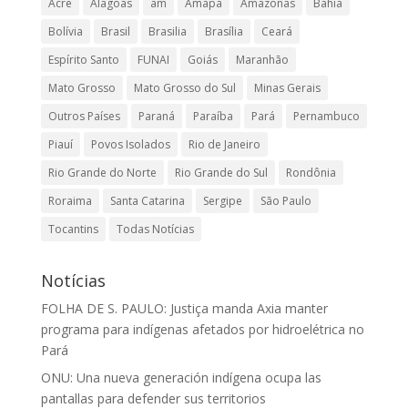
Acre
Alagoas
am
Amapá
Amazonas
Bahia
Bolívia
Brasil
Brasilia
Brasília
Ceará
Espírito Santo
FUNAI
Goiás
Maranhão
Mato Grosso
Mato Grosso do Sul
Minas Gerais
Outros Países
Paraná
Paraíba
Pará
Pernambuco
Piauí
Povos Isolados
Rio de Janeiro
Rio Grande do Norte
Rio Grande do Sul
Rondônia
Roraima
Santa Catarina
Sergipe
São Paulo
Tocantins
Todas Notícias
Notícias
FOLHA DE S. PAULO: Justiça manda Axia manter
programa para indígenas afetados por hidroelétrica no
Pará
ONU: Una nueva generación indígena ocupa las
pantallas para defender sus territorios