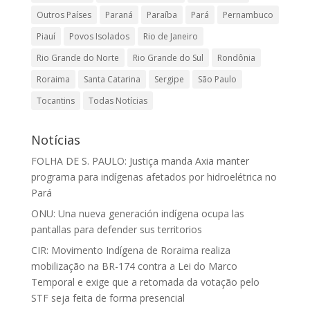
Outros Países
Paraná
Paraíba
Pará
Pernambuco
Piauí
Povos Isolados
Rio de Janeiro
Rio Grande do Norte
Rio Grande do Sul
Rondônia
Roraima
Santa Catarina
Sergipe
São Paulo
Tocantins
Todas Notícias
Notícias
FOLHA DE S. PAULO: Justiça manda Axia manter
programa para indígenas afetados por hidroelétrica no
Pará
ONU: Una nueva generación indígena ocupa las
pantallas para defender sus territorios
CIR: Movimento Indígena de Roraima realiza
mobilização na BR-174 contra a Lei do Marco
Temporal e exige que a retomada da votação pelo
STF seja feita de forma presencial