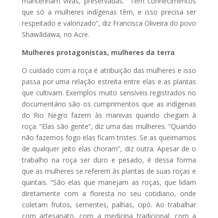
mantenham vivas, preservadas. “Tem conhecimentos
que só a mulheres indígenas têm, e isso precisa ser
respeitado e valorizado”, diz Francisca Oliveira do povo
Shawãdawa, no Acre.
Mulheres protagonistas, mulheres da terra
O cuidado com a roça é atribuição das mulheres e isso
passa por uma relação estreita entre elas e as plantas
que cultivam. Exemplos muito sensíveis registrados no
documentário são os cumprimentos que as indígenas
do Rio Negro fazem às manivas quando chegam à
roça. “Elas são gente”, diz uma das mulheres. “Quando
não fazemos fogo elas ficam tristes. Se as queimamos
de qualquer jeito elas choram”, diz outra. Apesar de o
trabalho na roça ser duro e pesado, é dessa forma
que as mulheres se referem às plantas de suas roças e
quintais. “São elas que manejam as roças, que lidam
diretamente com a floresta no seu cotidiano, onde
coletam frutos, sementes, palhas, cipó. Ao trabalhar
com artesanato, com a medicina tradicional, com a