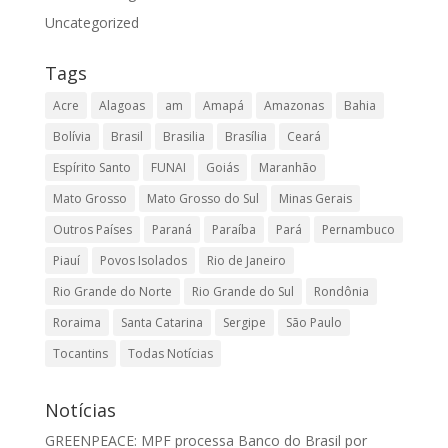
Uncategorized
Tags
Acre
Alagoas
am
Amapá
Amazonas
Bahia
Bolívia
Brasil
Brasilia
Brasília
Ceará
Espírito Santo
FUNAI
Goiás
Maranhão
Mato Grosso
Mato Grosso do Sul
Minas Gerais
Outros Países
Paraná
Paraíba
Pará
Pernambuco
Piauí
Povos Isolados
Rio de Janeiro
Rio Grande do Norte
Rio Grande do Sul
Rondônia
Roraima
Santa Catarina
Sergipe
São Paulo
Tocantins
Todas Notícias
Notícias
GREENPEACE: MPF processa Banco do Brasil por