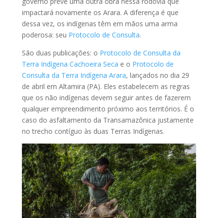
governo prevê uma outra obra nessa rodovia que
impactará novamente os Arara. A diferença é que
dessa vez, os indígenas têm em mãos uma arma
poderosa: seu
Protocolo de Consulta
.
São duas publicações: o
Protocolo de Consulta da
Terra Indígena Cachoeira Seca
e o
Protocolo de
Consulta da Terra Indígena Arara
, lançados no dia 29
de abril em Altamira (PA). Eles estabelecem as regras
que os não indígenas devem seguir antes de fazerem
qualquer empreendimento próximo aos territórios. É o
caso do asfaltamento da Transamazônica justamente
no trecho contíguo às duas Terras Indígenas.