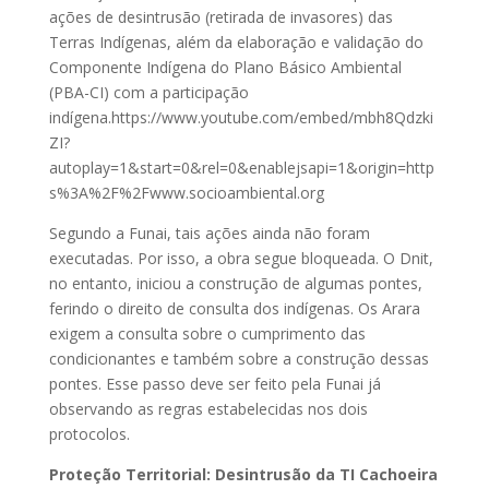
ações de desintrusão (retirada de invasores) das
Terras Indígenas, além da elaboração e validação do
Componente Indígena do Plano Básico Ambiental
(PBA-CI) com a participação
indígena.https://www.youtube.com/embed/mbh8Qdzki
ZI?
autoplay=1&start=0&rel=0&enablejsapi=1&origin=http
s%3A%2F%2Fwww.socioambiental.org
Segundo a Funai, tais ações ainda não foram
executadas. Por isso, a obra segue bloqueada. O Dnit,
no entanto, iniciou a construção de algumas pontes,
ferindo o direito de consulta dos indígenas. Os Arara
exigem a consulta sobre o cumprimento das
condicionantes e também sobre a construção dessas
pontes. Esse passo deve ser feito pela Funai já
observando as regras estabelecidas nos dois
protocolos.
Proteção Territorial: Desintrusão da TI Cachoeira