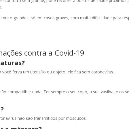
 desconforto seja grande, pode recorrer a postos de saúde próximos 
.
s muito grandes, só em casos graves, com muita dificuldade para resp
mações contra a Covid-19
raturas?
o você ferva um utensílio ou objeto, ele fica sem coronavírus.
o compartilhar nada. Ter sempre o seu copo, a sua vasilha, e os s
s?
oronavírus não são transmitidos por mosquitos.
ar a máscara?