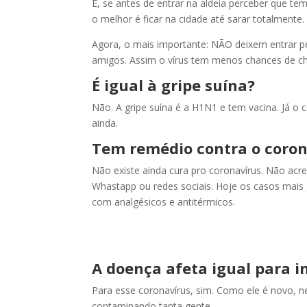
E, se antes de entrar na aldeia perceber que te
o melhor é ficar na cidade até sarar totalmente.
Agora, o mais importante: NÃO deixem entrar p
amigos. Assim o vírus tem menos chances de c
É igual à gripe suína?
Não. A gripe suína é a H1N1 e tem vacina. Já o
ainda.
Tem remédio contra o coron
Não existe ainda cura pro coronavírus. Não acr
Whastapp ou redes sociais. Hoje os casos mais 
com analgésicos e antitérmicos.
A doença afeta igual para i
Para esse coronavírus, sim. Como ele é novo, 
contaminando tanta gente.