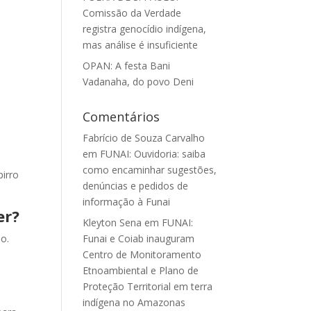
Comissão da Verdade
registra genocídio indígena,
mas análise é insuficiente
OPAN: A festa Bani
Vadanaha, do povo Deni
Comentários
Fabrício de Souza Carvalho
em
FUNAI: Ouvidoria: saiba
como encaminhar sugestões,
pirro
denúncias e pedidos de
informação à Funai
er?
Kleyton Sena
em
FUNAI:
Funai e Coiab inauguram
o.
Centro de Monitoramento
Etnoambiental e Plano de
Proteção Territorial em terra
indígena no Amazonas