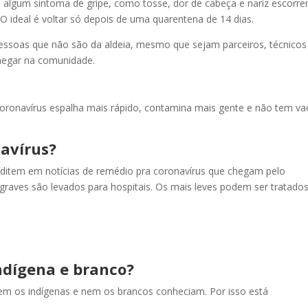
m algum sintoma de gripe, como tosse, dor de cabeça e nariz escorre
 O ideal é voltar só depois de uma quarentena de 14 dias.
essoas que não são da aldeia, mesmo que sejam parceiros, técnicos
hegar na comunidade.
 coronavírus espalha mais rápido, contamina mais gente e não tem va
avírus?
editem em notícias de remédio pra coronavírus que chegam pelo
graves são levados para hospitais. Os mais leves podem ser tratado
ndígena e branco?
nem os indígenas e nem os brancos conheciam. Por isso está