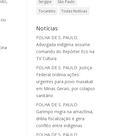
ndo,
Sergipe
São Paulo
Tocantins
Todas Notícias
 ou
Notícias
FOLHA DE S. PAULO:
Advogada indígena assume
cina
comando do Repórter Eco na
TV Cultura
FOLHA DE S. PAULO: Justiça
Federal ordena ações
urgentes para povo maxakali
s
em Minas Gerais, por colapso
sanitário
FOLHA DE S. PAULO:
Garimpo migra na amazônia,
dribla fiscalização e gera
conflito entre indígenas
FOLHA DE S. PAULO: