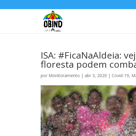
ISA: #FicaNaAldeia: v
floresta podem comba
por
Monitoramento
|
abr 3, 2020
|
Covid-19
,
Ma