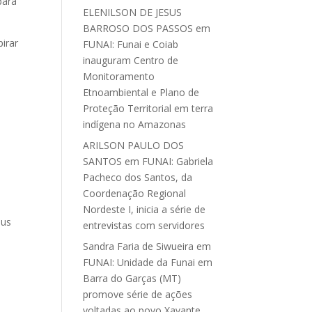
para
ELENILSON DE JESUS
BARROSO DOS PASSOS
em
irar
FUNAI: Funai e Coiab
inauguram Centro de
Monitoramento
Etnoambiental e Plano de
Proteção Territorial em terra
indígena no Amazonas
ARILSON PAULO DOS
SANTOS
em
FUNAI: Gabriela
Pacheco dos Santos, da
Coordenação Regional
Nordeste I, inicia a série de
eus
entrevistas com servidores
Sandra Faria de Siwueira
em
FUNAI: Unidade da Funai em
Barra do Garças (MT)
promove série de ações
voltadas ao povo Xavante