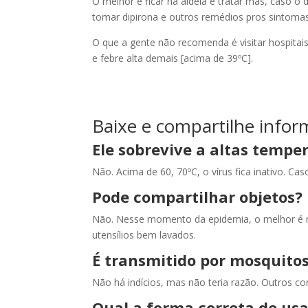
O melhor é ficar na aldeia e tratar mas, caso o
tomar dipirona e outros remédios pros sintomas
O que a gente não recomenda é visitar hospitai
e febre alta demais [acima de 39ºC].
Baixe e compartilhe infor
Ele sobrevive a altas tempe
Não. Acima de 60, 70ºC, o vírus fica inativo. Cas
Pode compartilhar objetos?
Não. Nesse momento da epidemia, o melhor é nã
utensílios bem lavados.
É transmitido por mosquito
Não há indícios, mas não teria razão. Outros c
Qual a forma correta de us