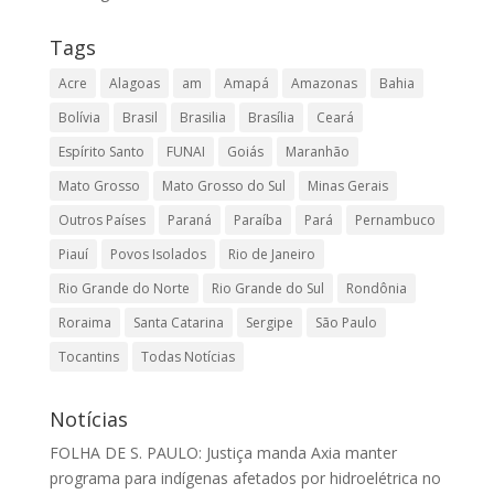
Tags
Acre
Alagoas
am
Amapá
Amazonas
Bahia
Bolívia
Brasil
Brasilia
Brasília
Ceará
Espírito Santo
FUNAI
Goiás
Maranhão
Mato Grosso
Mato Grosso do Sul
Minas Gerais
Outros Países
Paraná
Paraíba
Pará
Pernambuco
Piauí
Povos Isolados
Rio de Janeiro
Rio Grande do Norte
Rio Grande do Sul
Rondônia
Roraima
Santa Catarina
Sergipe
São Paulo
Tocantins
Todas Notícias
Notícias
FOLHA DE S. PAULO: Justiça manda Axia manter
programa para indígenas afetados por hidroelétrica no