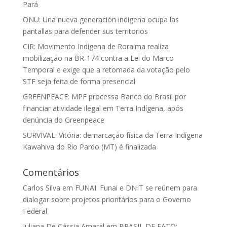
Pará
ONU: Una nueva generación indígena ocupa las
pantallas para defender sus territorios
CIR: Movimento Indígena de Roraima realiza
mobilização na BR-174 contra a Lei do Marco
Temporal e exige que a retomada da votação pelo
STF seja feita de forma presencial
GREENPEACE: MPF processa Banco do Brasil por
financiar atividade ilegal em Terra Indígena, após
denúncia do Greenpeace
SURVIVAL: Vitória: demarcação física da Terra Indígena
Kawahiva do Rio Pardo (MT) é finalizada
Comentários
Carlos Silva
em
FUNAI: Funai e DNIT se reúnem para
dialogar sobre projetos prioritários para o Governo
Federal
Juliana De Cássia Amaral
em
BRASIL DE FATO: