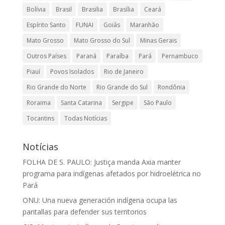
Bolívia
Brasil
Brasilia
Brasília
Ceará
Espírito Santo
FUNAI
Goiás
Maranhão
Mato Grosso
Mato Grosso do Sul
Minas Gerais
Outros Países
Paraná
Paraíba
Pará
Pernambuco
Piauí
Povos Isolados
Rio de Janeiro
Rio Grande do Norte
Rio Grande do Sul
Rondônia
Roraima
Santa Catarina
Sergipe
São Paulo
Tocantins
Todas Notícias
Notícias
FOLHA DE S. PAULO: Justiça manda Axia manter
programa para indígenas afetados por hidroelétrica no
Pará
ONU: Una nueva generación indígena ocupa las
pantallas para defender sus territorios