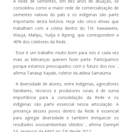
A Rede de Sementes, em dez anos de atuação, se
consolidou como a maior rede de comercialização de
sementes nativas do país e os indígenas são parte
importante desta história. Hoje são cinco etnias que
trabalham com a coleta dentro do TIX: Kawaiwete,
Wauja, Matipu, Yudja e Ikpeng, que correspondem a
40% dos coletores da Rede.
¨Esse é um trabalho muito bom para nós e cada vez
mais as lideranças querem fazer parte. Participamos
porque estamos preocupados com o futuro dos rios¨,
afirma Tariaiup Kayabi, coletor da aldeia Samaúma.
¨A diversidade de atores, entre indígenas, agricultores
familiares, técnicos e produtores rurais é de suma
importância para a consolidação da Rede e os
indígenas são parte essencial nessa articulação. A
presença desses povos dentro da Rede é essencial
para agregar diversidade e também enriquecer os
resultados socioambientais obtidos¨, afirma Dannyel
Sá, assessor da ARXS no TIX desde 2012.