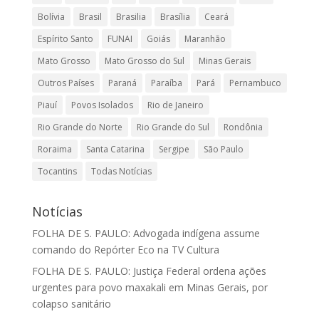
Bolívia
Brasil
Brasilia
Brasília
Ceará
Espírito Santo
FUNAI
Goiás
Maranhão
Mato Grosso
Mato Grosso do Sul
Minas Gerais
Outros Países
Paraná
Paraíba
Pará
Pernambuco
Piauí
Povos Isolados
Rio de Janeiro
Rio Grande do Norte
Rio Grande do Sul
Rondônia
Roraima
Santa Catarina
Sergipe
São Paulo
Tocantins
Todas Notícias
Notícias
FOLHA DE S. PAULO: Advogada indígena assume
comando do Repórter Eco na TV Cultura
FOLHA DE S. PAULO: Justiça Federal ordena ações
urgentes para povo maxakali em Minas Gerais, por
colapso sanitário