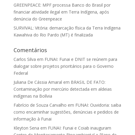
GREENPEACE: MPF processa Banco do Brasil por
financiar atividade ilegal em Terra Indígena, após
denúncia do Greenpeace
SURVIVAL: Vitória: demarcação física da Terra Indígena
Kawahiva do Rio Pardo (MT) é finalizada
Comentários
Carlos Silva
em
FUNAI: Funai e DNIT se reúnem para
dialogar sobre projetos prioritários para o Governo
Federal
Juliana De Cássia Amaral
em
BRASIL DE FATO:
Contaminação por mercúrio detectada em aldeias
indígenas na Bolívia
Fabrício de Souza Carvalho
em
FUNAI: Ouvidoria: saiba
como encaminhar sugestões, denúncias e pedidos de
informação à Funai
Kleyton Sena
em
FUNAI: Funai e Coiab inauguram
Centro de Monitoramento Etnoambiental e Plano de