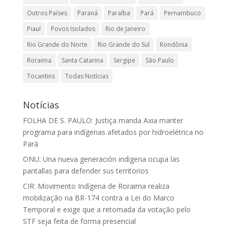
Outros Países
Paraná
Paraíba
Pará
Pernambuco
Piauí
Povos Isolados
Rio de Janeiro
Rio Grande do Norte
Rio Grande do Sul
Rondônia
Roraima
Santa Catarina
Sergipe
São Paulo
Tocantins
Todas Notícias
Notícias
FOLHA DE S. PAULO: Justiça manda Axia manter
programa para indígenas afetados por hidroelétrica no
Pará
ONU: Una nueva generación indígena ocupa las
pantallas para defender sus territorios
CIR: Movimento Indígena de Roraima realiza
mobilização na BR-174 contra a Lei do Marco
Temporal e exige que a retomada da votação pelo
STF seja feita de forma presencial