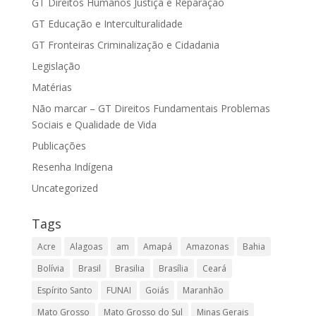
GT Direitos Humanos Justiça e Reparação
GT Educação e Interculturalidade
GT Fronteiras Criminalização e Cidadania
Legislação
Matérias
Não marcar – GT Direitos Fundamentais Problemas
Sociais e Qualidade de Vida
Publicações
Resenha Indígena
Uncategorized
Tags
Acre
Alagoas
am
Amapá
Amazonas
Bahia
Bolívia
Brasil
Brasilia
Brasília
Ceará
Espírito Santo
FUNAI
Goiás
Maranhão
Mato Grosso
Mato Grosso do Sul
Minas Gerais