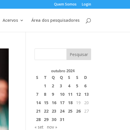
Quem Somos
Login
Acervos
Área dos pesquisadores
outubro 2024
S
T
Q
Q
S
S
D
1
2
3
4
5
6
7
8
9
10
11
12
13
14
15
16
17
18
19
20
21
22
23
24
25
26
27
28
29
30
31
« set
nov »