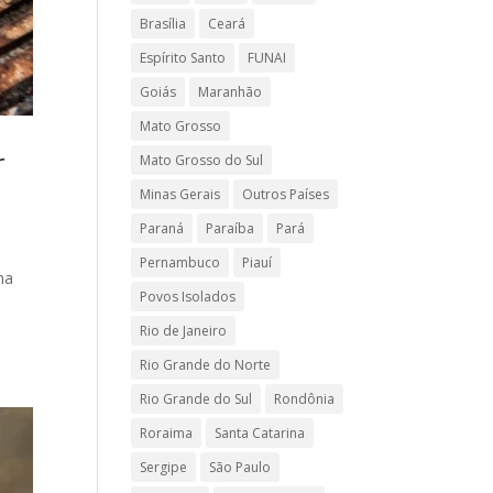
Brasília
Ceará
Espírito Santo
FUNAI
Goiás
Maranhão
Mato Grosso
r
Mato Grosso do Sul
Minas Gerais
Outros Países
Paraná
Paraíba
Pará
Pernambuco
Piauí
na
Povos Isolados
Rio de Janeiro
Rio Grande do Norte
Rio Grande do Sul
Rondônia
Roraima
Santa Catarina
Sergipe
São Paulo