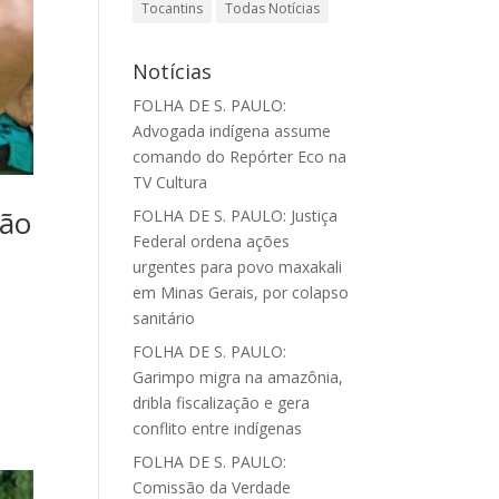
Tocantins
Todas Notícias
Notícias
FOLHA DE S. PAULO:
Advogada indígena assume
comando do Repórter Eco na
TV Cultura
ção
FOLHA DE S. PAULO: Justiça
Federal ordena ações
urgentes para povo maxakali
em Minas Gerais, por colapso
sanitário
FOLHA DE S. PAULO:
Garimpo migra na amazônia,
dribla fiscalização e gera
conflito entre indígenas
FOLHA DE S. PAULO:
Comissão da Verdade