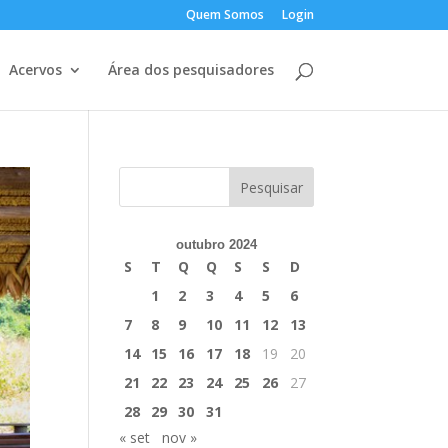
Quem Somos
Login
Acervos
Área dos pesquisadores
outubro 2024
S
T
Q
Q
S
S
D
1
2
3
4
5
6
7
8
9
10
11
12
13
14
15
16
17
18
19
20
21
22
23
24
25
26
27
28
29
30
31
« set
nov »