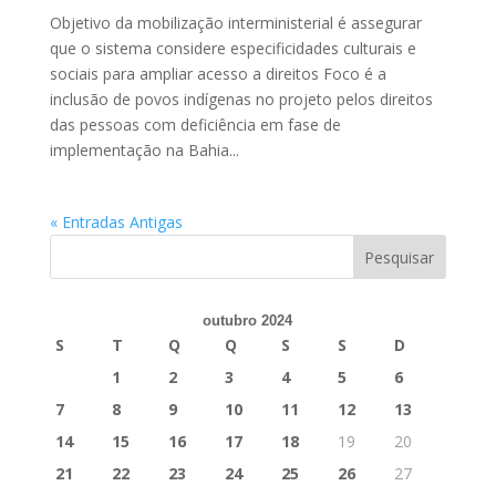
Objetivo da mobilização interministerial é assegurar
que o sistema considere especificidades culturais e
sociais para ampliar acesso a direitos Foco é a
inclusão de povos indígenas no projeto pelos direitos
das pessoas com deficiência em fase de
implementação na Bahia...
« Entradas Antigas
outubro 2024
S
T
Q
Q
S
S
D
1
2
3
4
5
6
7
8
9
10
11
12
13
14
15
16
17
18
19
20
21
22
23
24
25
26
27