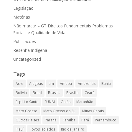
Legislação
Matérias
Não marcar – GT Direitos Fundamentais Problemas
Sociais e Qualidade de Vida
Publicações
Resenha Indígena
Uncategorized
Tags
Acre
Alagoas
am
Amapá
Amazonas
Bahia
Bolívia
Brasil
Brasilia
Brasília
Ceará
Espírito Santo
FUNAI
Goiás
Maranhão
Mato Grosso
Mato Grosso do Sul
Minas Gerais
Outros Países
Paraná
Paraíba
Pará
Pernambuco
Piauí
Povos Isolados
Rio de Janeiro