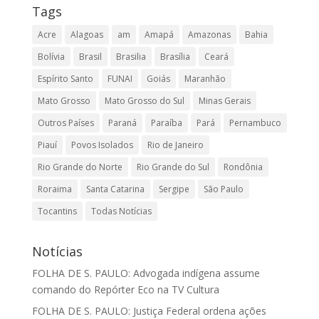
Tags
Acre
Alagoas
am
Amapá
Amazonas
Bahia
Bolívia
Brasil
Brasilia
Brasília
Ceará
Espírito Santo
FUNAI
Goiás
Maranhão
Mato Grosso
Mato Grosso do Sul
Minas Gerais
Outros Países
Paraná
Paraíba
Pará
Pernambuco
Piauí
Povos Isolados
Rio de Janeiro
Rio Grande do Norte
Rio Grande do Sul
Rondônia
Roraima
Santa Catarina
Sergipe
São Paulo
Tocantins
Todas Notícias
Notícias
FOLHA DE S. PAULO: Advogada indígena assume
comando do Repórter Eco na TV Cultura
FOLHA DE S. PAULO: Justiça Federal ordena ações