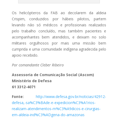
Os helicópteros da FAB ao decolarem da aldeia
Crispim, conduzidos por hábeis pilotos, partem
levando não só médicos e profissionais realizados
pelo trabalho concluído, mas também pacientes e
acompanhantes bem atendidos, e deixam no solo
militares orgulhosos por mais uma missão bem
cumprida e uma comunidade indígena agradecida pelo
apoio recebido.
Por comandante Cleber Ribeiro
Assessoria de Comunicação Social (Ascom)
Ministério de Defesa
61 3312-4071
Fonte:
http://www.defesa.gov.br/noticias/42912-
defesa,-sa%C3%BAde-e-expedicion%C3%A1rios-
realizam-atendimentos-m%C3%A9dicos-e-cirurgias-
em-aldeia-ind%C3%ADgena-do-amazonas