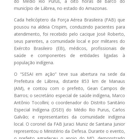
do Médio Rio Purus, a oito horas de barco do
município de Lábrea, no estado do Amazonas.
Cada helicóptero da Força Aérea Brasileira (FAB) que
pousou na aldeia Crispim, conduzindo pacientes para
atendimento, foi recebido pelo cacique José Roberto,
seus parentes, a comunidade local e por militares do
Exército Brasileiro (EB), médicos, profissionais de
saúde e componentes de entidades ligadas à
população indígena.
O “SESAI em ação” teve sua abertura na sede da
Prefeitura de Lábrea, distante 853 km de Manaus
(AM), e contou com o prefeito, Gean Campos de
Barros; o secretário especial de saúde indígena, Marco
Antônio Tocollini; o coordenador do Distrito Sanitário
Especial Indígena (DSEI) do Médio Rio Purus, Carlos
Galvão; e representantes da comunidade indígena
local. O coronel da FAB Juraci Muniz de Santana Junior
representou o Ministério da Defesa. Durante o evento,
o prefeito agradeceu o apoio do MD, demonstrado