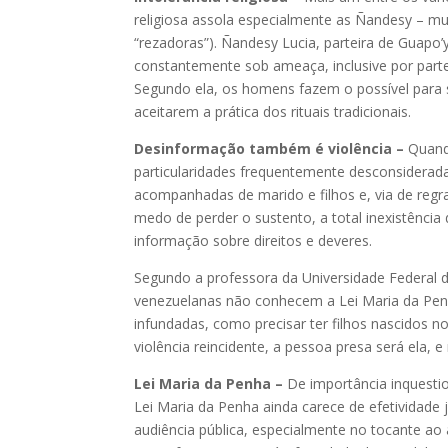
religiosa assola especialmente as Ñandesy – mul
“rezadoras”). Ñandesy Lucia, parteira de Guapo
constantemente sob ameaça, inclusive por parte
Segundo ela, os homens fazem o possível para si
aceitarem a prática dos rituais tradicionais.
Desinformação também é violência –
Quando
particularidades frequentemente desconsiderada
acompanhadas de marido e filhos e, via de reg
medo de perder o sustento, a total inexistência
informação sobre direitos e deveres.
Segundo a professora da Universidade Federal
venezuelanas não conhecem a Lei Maria da Pen
infundadas, como precisar ter filhos nascidos 
violência reincidente, a pessoa presa será ela, e
Lei Maria da Penha –
De importância inquestio
Lei Maria da Penha ainda carece de efetividade 
audiência pública, especialmente no tocante ao 