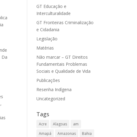
GT Educação e
Interculturalidade
lica
GT Fronteiras Criminalização
ia
e Cidadania
Legislação
Matérias
ande
Não marcar – GT Direitos
. Da
Fundamentais Problemas
Sociais e Qualidade de Vida
Publicações
Resenha Indígena
es
Uncategorized
,
Tags
ias
Acre
Alagoas
am
Amapá
Amazonas
Bahia