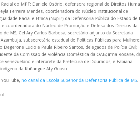
acial do MPF; Daniele Osório, defensora regional de Direitos Hum
eyla Ferreira Mendes, coordenadora do Núcleo Institucional de
aldade Racial e Étnica (Nupiir) da Defensoria Pública do Estado de
ica e coordenadora do Núcleo de Promoção e Defesa dos Direitos da
 de MS; Cel Ary Carlos Barbosa, secretário adjunto da Secretaria
 Azambuja, subsecretária estadual de Políticas Públicas para Mulhere
o Degerone Lucio e Paula Ribeiro Santos, delegados de Polícia Civil;
idente da Comissão de Violência Doméstica da OAB; irmã Rosane, d
te venezuelano e intérprete da Prefeitura de Dourados; e Fabiana
 indígena da Kuñangue Aty Guasu.
no YouTube,
no canal da Escola Superior da Defensoria Pública de MS
.
ul