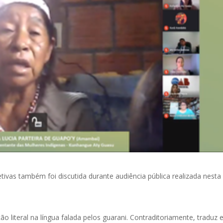
etivas também foi discutida durante audiência pública realizada nesta
o literal na língua falada pelos guarani. Contraditoriamente, traduz