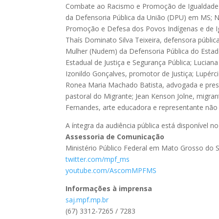
Combate ao Racismo e Promoção de Igualdade R
da Defensoria Pública da União (DPU) em MS; N
Promoção e Defesa dos Povos Indígenas e de Igu
Thaís Dominato Silva Teixeira, defensora públ
Mulher (Nudem) da Defensoria Pública do Estado
Estadual de Justiça e Segurança Pública; Luciana
Izonildo Gonçalves, promotor de Justiça; Lupérci
Ronea Maria Machado Batista, advogada e pres
pastoral do Migrante; Jean Kenson Jolne, migran
Fernandes, arte educadora e representante não
A íntegra da audiência pública está disponível 
Assessoria de Comunicação
Ministério Público Federal em Mato Grosso do S
twitter.com/mpf_ms
youtube.com/AscomMPFMS
Informações à imprensa
saj.mpf.mp.br
(67) 3312-7265 / 7283