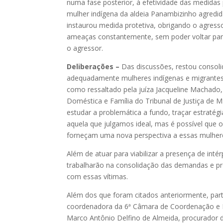
numa fase posterior, à efetividade das medidas p
mulher indígena da aldeia Panambizinho agredida
instaurou medida protetiva, obrigando o agress
ameaças constantemente, sem poder voltar par
o agressor.
Deliberações –
Das discussões, restou consolid
adequadamente mulheres indígenas e migrantes 
como ressaltado pela juíza Jacqueline Machado
Doméstica e Família do Tribunal de Justiça de 
estudar a problemática a fundo, traçar estratégi
aquela que julgamos ideal, mas é possível que 
forneçam uma nova perspectiva a essas mulheres
Além de atuar para viabilizar a presença de inté
trabalharão na consolidação das demandas e pr
com essas vítimas.
Além dos que foram citados anteriormente, parti
coordenadora da 6ª Câmara de Coordenação e R
Marco Antônio Delfino de Almeida, procurador