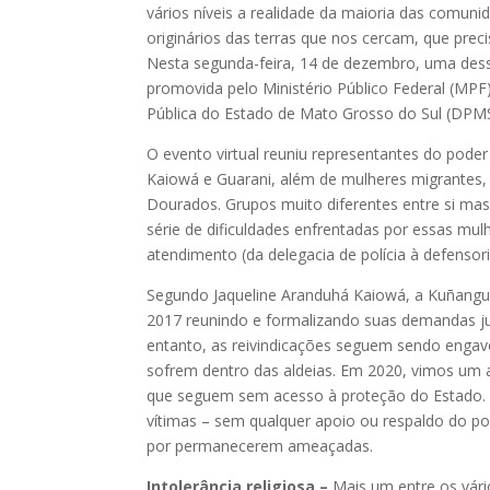
vários níveis a realidade da maioria das comuni
originários das terras que nos cercam, que preci
Nesta segunda-feira, 14 de dezembro, uma dessas
promovida pelo Ministério Público Federal (MPF
Pública do Estado de Mato Grosso do Sul (DPMS)
O evento virtual reuniu representantes do poder
Kaiowá e Guarani, além de mulheres migrantes,
Dourados. Grupos muito diferentes entre si mas
série de dificuldades enfrentadas por essas mulh
atendimento (da delegacia de polícia à defensori
Segundo Jaqueline Aranduhá Kaiowá, a Kuñangu
2017 reunindo e formalizando suas demandas j
entanto, as reivindicações seguem sendo engavet
sofrem dentro das aldeias. Em 2020, vimos um a
que seguem sem acesso à proteção do Estado. 
vítimas – sem qualquer apoio ou respaldo do po
por permanecerem ameaçadas.
Intolerância religiosa –
Mais um entre os vário