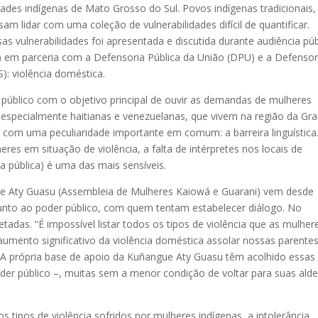
dades indígenas de Mato Grosso do Sul. Povos indígenas tradicionais,
sam lidar com uma coleção de vulnerabilidades difícil de quantificar.
 vulnerabilidades foi apresentada e discutida durante audiência púb
) em parceria com a Defensoria Pública da União (DPU) e a Defensor
: violência doméstica.
 público com o objetivo principal de ouvir as demandas de mulheres
 especialmente haitianas e venezuelanas, que vivem na região da Gr
 com uma peculiaridade importante em comum: a barreira linguística
eres em situação de violência, a falta de intérpretes nos locais de
a pública) é uma das mais sensíveis.
e Aty Guasu (Assembleia de Mulheres Kaiowá e Guarani) vem desde
unto ao poder público, com quem tentam estabelecer diálogo. No
adas. “É impossível listar todos os tipos de violência que as mulher
umento significativo da violência doméstica assolar nossas parentes
A própria base de apoio da Kuñangue Aty Guasu têm acolhido essas
der público –, muitas sem a menor condição de voltar para suas alde
s tipos de violência sofridos por mulheres indígenas, a intolerância