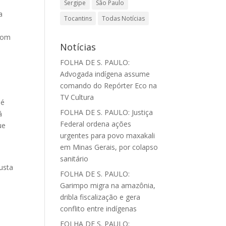
Sergipe
São Paulo
a
Tocantins
Todas Notícias
 com
Notícias
FOLHA DE S. PAULO:
Advogada indígena assume
comando do Repórter Eco na
TV Cultura
 é
FOLHA DE S. PAULO: Justiça
á
Federal ordena ações
ue
urgentes para povo maxakali
em Minas Gerais, por colapso
sanitário
usta
FOLHA DE S. PAULO:
Garimpo migra na amazônia,
dribla fiscalização e gera
conflito entre indígenas
;
FOLHA DE S. PAULO: