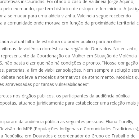
rotetivas instauradas. Foi citado o caso de Valdineia Jorge Aquino,
 pelo ex-marido, que tem histórico de estupro e feminicídio. A Justiç
or a se mudar para uma aldeia vizinha. Valdineia segue recebendo
a a comunidade onde morava em função da proximidade territorial
ada a atual falta de estrutura do poder público para acolher
vítimas de violência doméstica na região de Dourados. No entanto,
, representante da Coordenação da Mulher em Situação de Violência
MS, não basta dizer que não há condições e pronto. “Nossa obrigação
as, parcerias, a fim de viabilizar soluções. Nem sempre a solução ser
o debate nos leve a modelos alternativos de atendimento. Modelos q
 atravessadas por tantas vulnerabilidades”.
rpretes nos órgãos públicos, os participantes da audiência pública
opostas, atuando juridicamente para estabelecer uma relação mais j
ciparam da audiência pública as seguintes pessoas: Eliana Torelly,
evisão do MPF (Populações Indígenas e Comunidades Tradicionais)
 da República em Dourados e coordenador do Grupo de Trabalho de