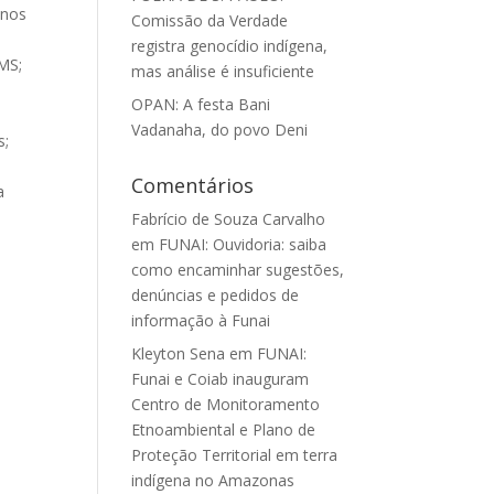
anos
Comissão da Verdade
registra genocídio indígena,
 MS;
mas análise é insuficiente
OPAN: A festa Bani
Vadanaha, do povo Deni
s;
Comentários
a
Fabrício de Souza Carvalho
em
FUNAI: Ouvidoria: saiba
como encaminhar sugestões,
denúncias e pedidos de
informação à Funai
Kleyton Sena
em
FUNAI:
Funai e Coiab inauguram
Centro de Monitoramento
Etnoambiental e Plano de
Proteção Territorial em terra
indígena no Amazonas