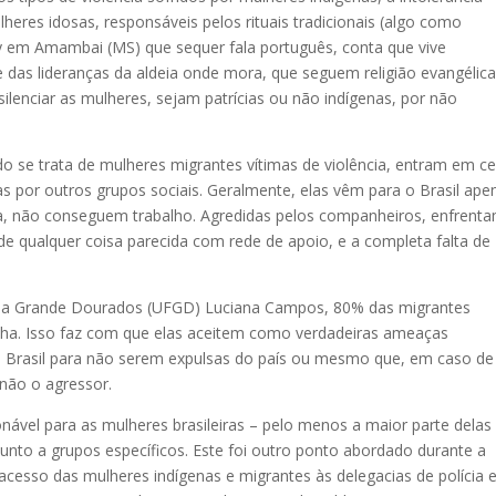
heres idosas, responsáveis pelos rituais tradicionais (algo como
’y em Amambai (MS) que sequer fala português, conta que vive
 das lideranças da aldeia onde mora, que seguem religião evangélica
lenciar as mulheres, sejam patrícias ou não indígenas, por não
 se trata de mulheres migrantes vítimas de violência, entram em c
s por outros grupos sociais. Geralmente, elas vêm para o Brasil ape
ra, não conseguem trabalho. Agredidas pelos companheiros, enfrent
 de qualquer coisa parecida com rede de apoio, e a completa falta de
 da Grande Dourados (UFGD) Luciana Campos, 80% das migrantes
ha. Isso faz com que elas aceitem como verdadeiras ameaças
no Brasil para não serem expulsas do país ou mesmo que, em caso de
 não o agressor.
nável para as mulheres brasileiras – pelo menos a maior parte delas 
junto a grupos específicos. Este foi outro ponto abordado durante a
acesso das mulheres indígenas e migrantes às delegacias de polícia e