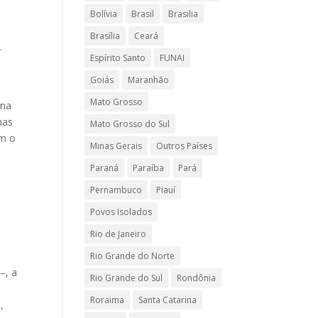
Bolívia
Brasil
Brasilia
Brasília
Ceará
.
Espírito Santo
FUNAI
Goiás
Maranhão
Mato Grosso
ena
nas
Mato Grosso do Sul
am o
Minas Gerais
Outros Países
Paraná
Paraíba
Pará
Pernambuco
Piauí
Povos Isolados
Rio de Janeiro
Rio Grande do Norte
–, a
Rio Grande do Sul
Rondônia
Roraima
Santa Catarina
,