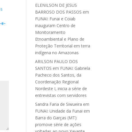
ELENILSON DE JESUS
es
BARROSO DOS PASSOS
em
FUNAI: Funai e Coiab
-e-
inauguram Centro de
Monitoramento
Etnoambiental e Plano de
Proteção Territorial em terra
indígena no Amazonas
ARILSON PAULO DOS
SANTOS
em
FUNAI: Gabriela
Pacheco dos Santos, da
Coordenação Regional
Nordeste I, inicia a série de
entrevistas com servidores
Sandra Faria de Siwueira
em
FUNAI: Unidade da Funai em
Barra do Garças (MT)
promove série de ações
voltadas ao povo Xavante