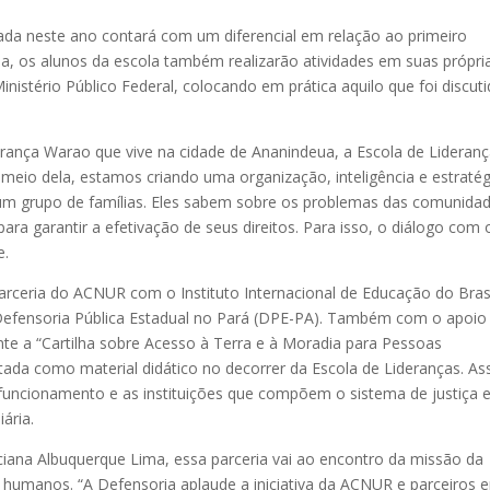
izada neste ano contará com um diferencial em relação ao primeiro
a, os alunos da escola também realizarão atividades em suas própri
stério Público Federal, colocando em prática aquilo que foi discut
rança Warao que vive na cidade de Ananindeua, a Escola de Lideranç
meio dela, estamos criando uma organização, inteligência e estratég
m grupo de famílias. Eles sabem sobre os problemas das comunidad
ara garantir a efetivação de seus direitos. Para isso, o diálogo com 
e.
rceria do ACNUR com o Instituto Internacional de Educação do Bras
a Defensoria Pública Estadual no Pará (DPE-PA). Também com o apoio
te a “Cartilha sobre Acesso à Terra e à Moradia para Pessoas
tada como material didático no decorrer da Escola de Lideranças. As
funcionamento e as instituições que compõem o sistema de justiça 
ária.
ciana Albuquerque Lima, essa parceria vai ao encontro da missão da
 humanos. “A Defensoria aplaude a iniciativa da ACNUR e parceiros 