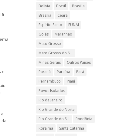
Bolívia
Brasil
Brasilia
ia
Brasília
Ceará
Espírito Santo
FUNAI
Goiás
Maranhão
tema
Mato Grosso
Mato Grosso do Sul
Minas Gerais
Outros Países
s e
Paraná
Paraíba
Pará
Pernambuco
Piauí
uiu
Povos Isolados
m
Rio de Janeiro
Rio Grande do Norte
 a
Rio Grande do Sul
Rondônia
s da
Roraima
Santa Catarina