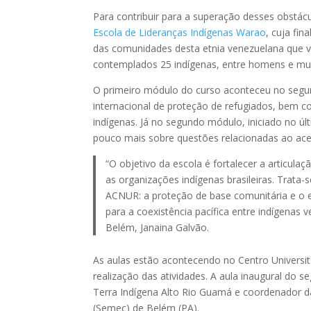
Para contribuir para a superação desses obstá
Escola de Lideranças Indígenas Warao
, cuja fi
das comunidades desta etnia venezuelana que v
contemplados 25 indígenas, entre homens e mul
O primeiro módulo do curso aconteceu no segu
internacional de proteção de refugiados, bem c
indígenas. Já no segundo módulo, iniciado no ú
pouco mais sobre questões relacionadas ao acess
“O objetivo da escola é fortalecer a articula
as organizações indígenas brasileiras. Trata-
ACNUR: a proteção de base comunitária e o en
para a coexistência pacífica entre indígenas 
Belém, Janaina Galvão.
As aulas estão acontecendo no Centro Universi
realização das atividades. A aula inaugural do
Terra Indígena Alto Rio Guamá e coordenador da
(Semec) de Belém (PA).