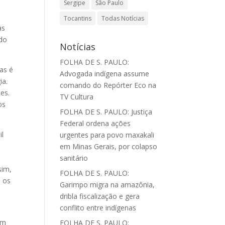
Sergipe
São Paulo
Tocantins
Todas Notícias
as
ido
Notícias
FOLHA DE S. PAULO:
as é
Advogada indígena assume
ia.
comando do Repórter Eco na
es.
TV Cultura
os
FOLHA DE S. PAULO: Justiça
Federal ordena ações
il
urgentes para povo maxakali
em Minas Gerais, por colapso
sanitário
sim,
FOLHA DE S. PAULO:
e os
Garimpo migra na amazônia,
dribla fiscalização e gera
conflito entre indígenas
em
FOLHA DE S. PAULO: