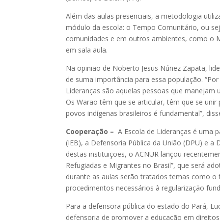
Além das aulas presenciais, a metodologia util
módulo da escola: o Tempo Comunitário, ou sej
comunidades e em outros ambientes, como o Mini
em sala aula.
Na opinião de Noberto Jesus Núñez Zapata, lide
de suma importância para essa população. “Por 
Lideranças são aquelas pessoas que manejam u
Os Warao têm que se articular, têm que se unir p
povos indígenas brasileiros é fundamental”, diss
Cooperação –
A Escola de Lideranças é uma pa
(IEB), a Defensoria Pública da União (DPU) e 
destas instituições, o ACNUR lançou recentemen
Refugiadas e Migrantes no Brasil”, que será ado
durante as aulas serão tratados temas como o 
procedimentos necessários à regularização fundi
Para a defensora pública do estado do Pará, Lu
defensoria de promover a educação em direitos