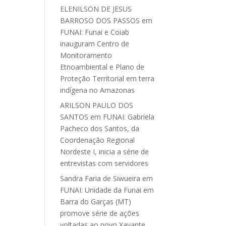
ELENILSON DE JESUS
BARROSO DOS PASSOS
em
FUNAI: Funai e Coiab
inauguram Centro de
Monitoramento
Etnoambiental e Plano de
Proteção Territorial em terra
indígena no Amazonas
ARILSON PAULO DOS
SANTOS
em
FUNAI: Gabriela
Pacheco dos Santos, da
Coordenação Regional
Nordeste I, inicia a série de
entrevistas com servidores
Sandra Faria de Siwueira
em
FUNAI: Unidade da Funai em
Barra do Garças (MT)
promove série de ações
voltadas ao povo Xavante