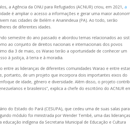
culos, a Agência da ONU para Refugiados (ACNUR) criou, em 2021,
a
nalidade é ampliar o acesso a informações e gerar uma maior autonom
ivem nas cidades de Belém e Ananindeua (PA). Ao todo, serão
heres de diferentes idades.
ndo semestre do ano passado e abordou temas relacionados ao sis
omo ao conjunto de direitos nacionais e internacionais dos povos
ltimo dia 3 de maio, os Warao terão a oportunidade de conhecer um
o à justiça, à terra e à moradia.
ção entre as lideranças de diferentes comunidades Warao e entre esta
se, portanto, de um projeto que incorpora dois importantes eixos do
foque de idade, gênero e diversidade. Além disso, o projeto contrib
venezuelanos e brasileiros”, explica a chefe do escritório do ACNUR e
tário do Estado do Pará (CESUPA), que cedeu uma de suas salas para
 segundo módulo foi ministrada por Wender Tembé, uma das liderança
 educação indígena da Secretaria Municipal de Educação e Cultura