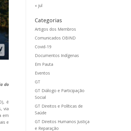
« jul
Categorias
Artigos dos Membros
Comunicados OBIND
Covid-19
Documentos Indígenas
Em Pauta
Eventos
GT
ia do
GT Diálogo e Participação
Social
0), é
GT Direitos e Políticas de
, via
Saúde
da em
GT Direitos Humanos Justiça
ais e
e Reparação