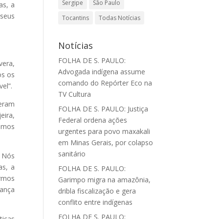
Sergipe
São Paulo
as, a
 seus
Tocantins
Todas Notícias
Notícias
FOLHA DE S. PAULO:
vera,
Advogada indígena assume
os os
comando do Repórter Eco na
el”.
TV Cultura
veram
FOLHA DE S. PAULO: Justiça
eira,
Federal ordena ações
Vimos
urgentes para povo maxakali
em Minas Gerais, por colapso
sanitário
. Nós
as, a
FOLHA DE S. PAULO:
armos
Garimpo migra na amazônia,
rança
dribla fiscalização e gera
conflito entre indígenas
FOLHA DE S. PAULO:
ticas