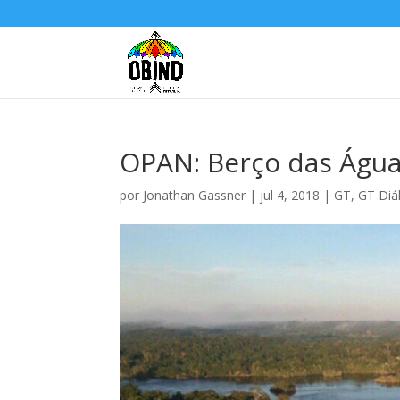
OPAN: Berço das Águas
por
Jonathan Gassner
|
jul 4, 2018
|
GT
,
GT Diál