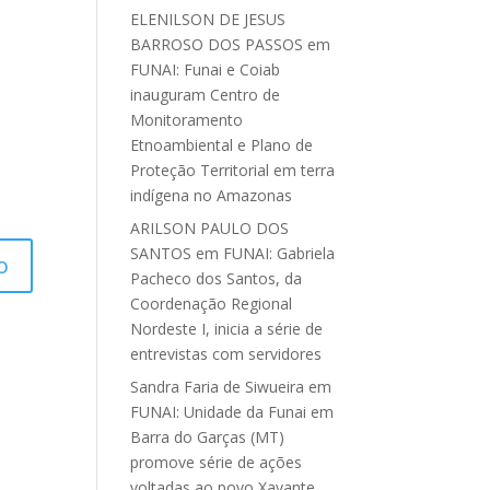
ELENILSON DE JESUS
BARROSO DOS PASSOS
em
FUNAI: Funai e Coiab
inauguram Centro de
Monitoramento
Etnoambiental e Plano de
Proteção Territorial em terra
indígena no Amazonas
ARILSON PAULO DOS
SANTOS
em
FUNAI: Gabriela
Pacheco dos Santos, da
Coordenação Regional
Nordeste I, inicia a série de
entrevistas com servidores
Sandra Faria de Siwueira
em
FUNAI: Unidade da Funai em
Barra do Garças (MT)
promove série de ações
voltadas ao povo Xavante