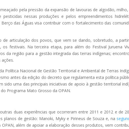
ameaçado pela pressão da expansão de lavouras de algodão, milho,
e pesticidas nessas produções e pelos empreendimentos hidrelét
 o Berço das Águas visa contribuir com o fortalecimento das comuni
o de articulação dos povos, que vem se dando, sobretudo, a parti
 os festivais. Na terceira etapa, para além do Festival Juruena Vi
os da região para a gestão integrada das terras indígenas; encontr
s ações.
 Política Nacional de Gestão Territorial e Ambiental de Terras Indí
smo antes da edição do decreto que regulamenta esta política públi
ido uma das principais iniciativas de apoio à gestão territorial ind
ra do Programa Mato Grosso da OPAN.
a outras duas experiências que ocorreram entre 2011 e 2012 e de 2
ês planos de gestão: Manoki, Myky e Pirineus de Souza e, na
segun
 a OPAN, além de apoiar a elaboração desses produtos, vem contrib