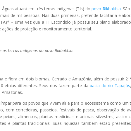
Águas atuará em três terras indígenas (TIs) do
povo Rikbaktsa
. São
 mais de mil pessoas. Nas duas primeiras, pretende facilitar a elabo
PGTA)* – uma vez que a TI Escondido já possui seu plano elaborad
 ações de proteção e monitoramento territorial.
e as terras indígenas do povo Rikbaktsa.
a e flora em dois biomas, Cerrado e Amazônia, além de possuir 2
10 etnias diferentes. Seus rios fazem parte da
bacia do rio Tapajós
io Amazonas.
 ímpar para os povos que vivem ali e para o ecossistema como um 
, com corredeiras, passeios, festivais de pesca, observação de a
 peixes, alimentos, plantas medicinais e animais silvestres, assim
tes e plantas tradicionais. Suas riquezas também estão presente