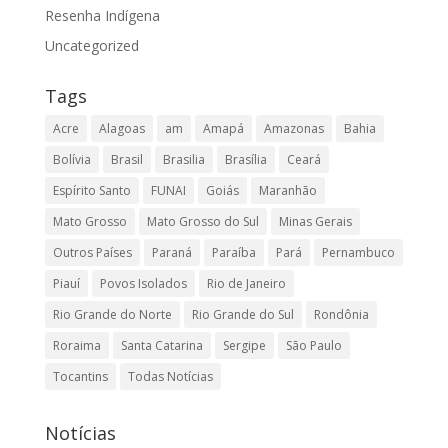
Resenha Indígena
Uncategorized
Tags
Acre
Alagoas
am
Amapá
Amazonas
Bahia
Bolívia
Brasil
Brasilia
Brasília
Ceará
Espírito Santo
FUNAI
Goiás
Maranhão
Mato Grosso
Mato Grosso do Sul
Minas Gerais
Outros Países
Paraná
Paraíba
Pará
Pernambuco
Piauí
Povos Isolados
Rio de Janeiro
Rio Grande do Norte
Rio Grande do Sul
Rondônia
Roraima
Santa Catarina
Sergipe
São Paulo
Tocantins
Todas Notícias
Notícias